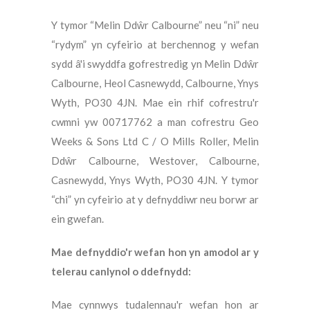
Y tymor “Melin Ddŵr Calbourne” neu “ni” neu
“rydym” yn cyfeirio at berchennog y wefan
sydd â'i swyddfa gofrestredig yn Melin Ddŵr
Calbourne, Heol Casnewydd, Calbourne, Ynys
Wyth, PO30 4JN. Mae ein rhif cofrestru'r
cwmni yw 00717762 a man cofrestru Geo
Weeks & Sons Ltd C / O Mills Roller, Melin
Ddŵr Calbourne, Westover, Calbourne,
Casnewydd, Ynys Wyth, PO30 4JN. Y tymor
“chi” yn cyfeirio at y defnyddiwr neu borwr ar
ein gwefan.
Mae defnyddio'r wefan hon yn amodol ar y
telerau canlynol o ddefnydd:
Mae cynnwys tudalennau'r wefan hon ar