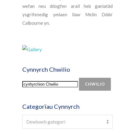
wefan neu ddogfen arall heb ganiatâd
ysgrifenedig ymlaen llaw Melin Ddŵr
Calbourne yn.
Cynnyrch Chwilio
CHWILIO
Categorïau Cynnyrch
Select a category
Dewiswch gategori