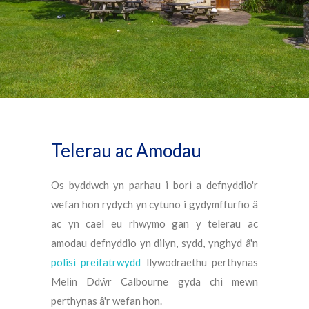
Telerau ac Amodau
Os byddwch yn parhau i bori a defnyddio'r
wefan hon rydych yn cytuno i gydymffurfio â
ac yn cael eu rhwymo gan y telerau ac
amodau defnyddio yn dilyn, sydd, ynghyd â'n
polisi preifatrwydd
llywodraethu perthynas
Melin Ddŵr Calbourne gyda chi mewn
perthynas â'r wefan hon.