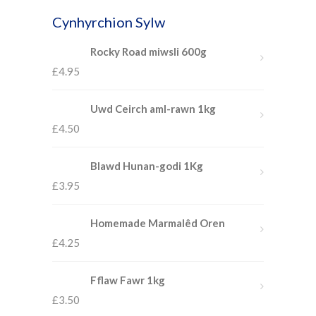
Cynhyrchion Sylw
Rocky Road miwsli 600g
£
4.95
Uwd Ceirch aml-rawn 1kg
£
4.50
Blawd Hunan-godi 1Kg
£
3.95
Homemade Marmalêd Oren
£
4.25
Fflaw Fawr 1kg
£
3.50