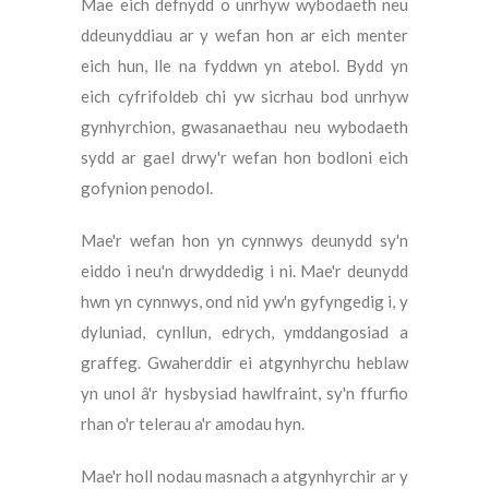
Mae eich defnydd o unrhyw wybodaeth neu
ddeunyddiau ar y wefan hon ar eich menter
eich hun, lle na fyddwn yn atebol. Bydd yn
eich cyfrifoldeb chi yw sicrhau bod unrhyw
gynhyrchion, gwasanaethau neu wybodaeth
sydd ar gael drwy'r wefan hon bodloni eich
gofynion penodol.
Mae'r wefan hon yn cynnwys deunydd sy'n
eiddo i neu'n drwyddedig i ni. Mae'r deunydd
hwn yn cynnwys, ond nid yw'n gyfyngedig i, y
dyluniad, cynllun, edrych, ymddangosiad a
graffeg. Gwaherddir ei atgynhyrchu heblaw
yn unol â'r hysbysiad hawlfraint, sy'n ffurfio
rhan o'r telerau a'r amodau hyn.
Mae'r holl nodau masnach a atgynhyrchir ar y