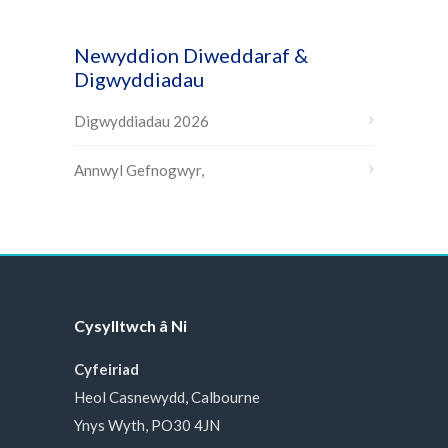
Newyddion Diweddaraf &
Digwyddiadau
Digwyddiadau 2026
Annwyl Gefnogwyr,
Cysylltwch â Ni
Cyfeiriad
Heol Casnewydd, Calbourne
Ynys Wyth, PO30 4JN