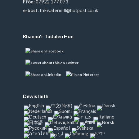
Ffôn:
07922 177 073
e-bost:
thEwatermill@hotpost.co.uk
Rhannu'r Tudalen Hon
Dewis Iaith