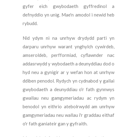
gyfer eich gwybodaeth gyffredinol a
defnyddio yn unig. Mae'n amodol i newid heb
rybudd.
Nid ydym ni na unrhyw drydydd parti yn
darparu unrhyw warant ynghylch cywirdeb,
amseroldeb, perfformiad, cyflawnder nac
addasrwydd y wybodaeth a deunyddiau dod o
hyd neu a gynigir ar y wefan hon at unrhyw
ddiben penodol. Rydych yn cydnabod y gallai
gwybodaeth a deunyddiau o'r fath gynnwys
gwallau neu gamgymeriadau ac rydym yn
benodol yn eithrio atebolrwydd am unrhyw
gamgymeriadau neu wallau i'r graddau eithaf
o'r fath ganiateir gan y gyfraith.