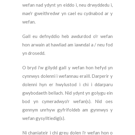
wefan nad ydynt yn eiddo i, neu drwyddedu i,
mae'r gweithredwr yn cael eu cydnabod ar y
wefan.
Gall eu defnyddio heb awdurdod o'r wefan
hon arwain at hawliad am iawndal a / neu fod
yn drosedd.
O bryd i'w gilydd gall y wefan hon hefyd yn
cynnwys dolenni i wefannau eraill. Darperir y
dolenni hyn er hwylustod i chi i ddarparu
gwybodaeth bellach. Nid ydynt yn golygu ein
bod yn cymeradwyo'r wefan(s). Nid oes
gennym unrhyw gyfrifoldeb am gynnwys y
wefan gysylltiedig(s).
Ni chaniateir i chi greu dolen i'r wefan hon o