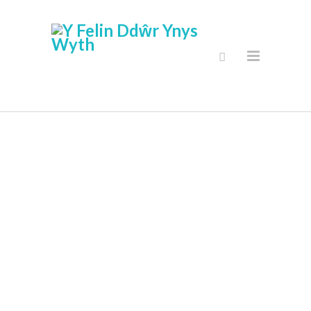
Siop Ar-Lein
Diogel