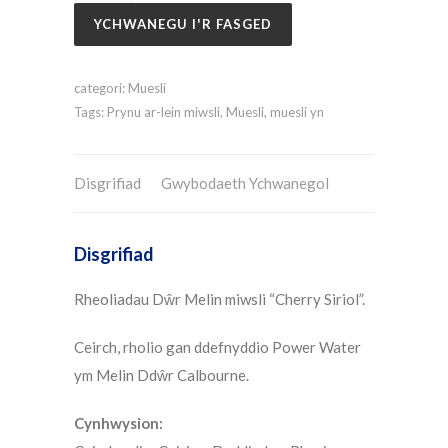
YCHWANEGU I'R FASGED
categori:
Muesli
Tags:
Prynu ar-lein miwsli
,
Muesli
,
muesli yn
Disgrifiad
Gwybodaeth Ychwanegol
Disgrifiad
Rheoliadau Dŵr Melin miwsli “Cherry Siriol”.
Ceirch, rholio gan ddefnyddio Power Water
ym Melin Ddŵr Calbourne.
Cynhwysion: