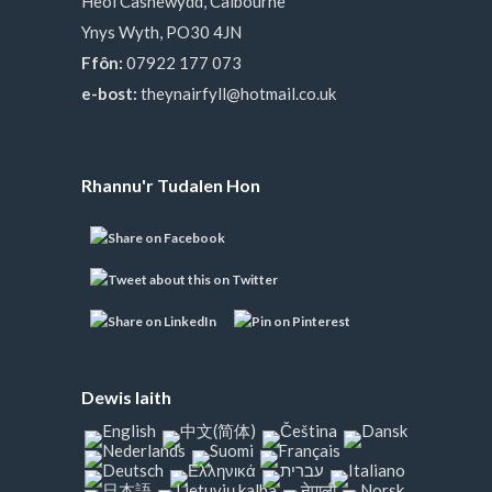
Heol Casnewydd, Calbourne
Ynys Wyth, PO30 4JN
Ffôn:
07922 177 073
e-bost:
theynairfyll@hotmail.co.uk
Rhannu'r Tudalen Hon
Dewis Iaith