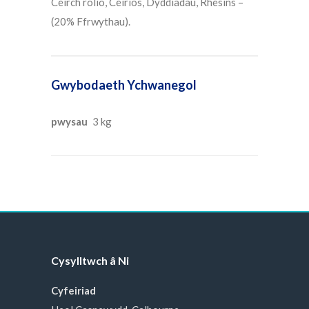
Ceirch rolio, Ceirios, Dyddiadau, Rhesins –
(20% Ffrwythau).
Gwybodaeth Ychwanegol
pwysau
3 kg
Cysylltwch â Ni
Cyfeiriad