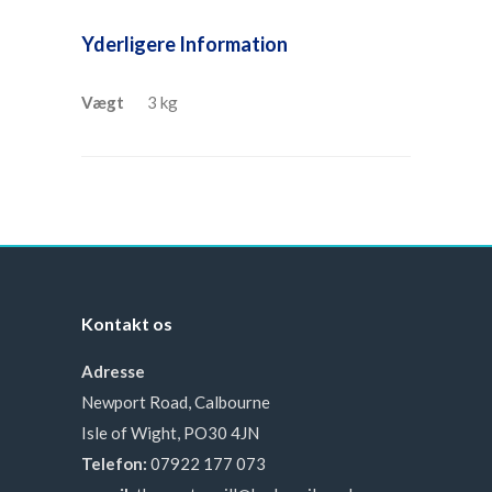
Yderligere Information
Vægt
3 kg
Kontakt os
Adresse
Newport Road, Calbourne
Isle of Wight, PO30 4JN
Telefon:
07922 177 073