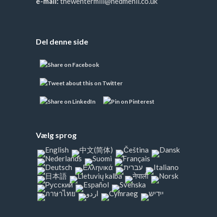
e-mail:
thewentermill@hedmenil.co.uk
Del denne side
Vælg sprog