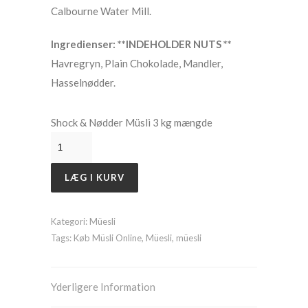
Calbourne Water Mill.
Ingredienser: **INDEHOLDER NUTS **
Havregryn, Plain Chokolade, Mandler,
Hasselnødder.
Shock & Nødder Müsli 3 kg mængde
LÆG I KURV
Kategori:
Müesli
Tags:
Køb Müsli Online
,
Müesli
,
müesli
Yderligere Information