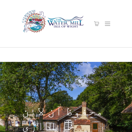
محفوظ آن لائن
خریداری