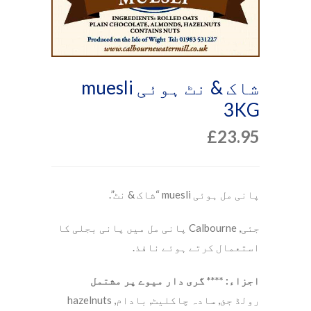
شاک & نٹ ہوئی muesli
3KG
£
23.95
پانی مل ہوئی muesli “شاک & نٹ”.
جئی, Calbourne پانی مل میں پانی بجلی کا
استعمال کرتے ہوئے نافذ.
اجزاء: **** گری دار میوے پر مشتمل
رولڈ جئ, سادہ چاکلیٹ, بادام, hazelnuts