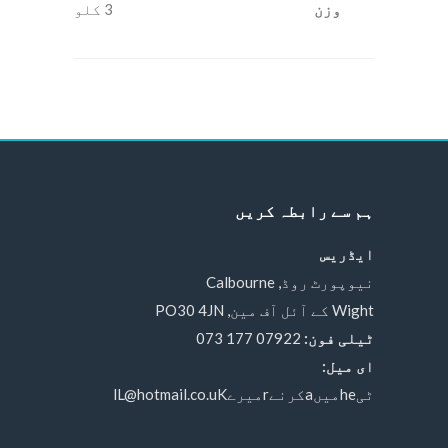
وزن
3 کلو
ہم سے رابطہ کریں
ایڈریس
نیوپورٹ روڈ, Calbourne
Wight کے آئل آف مین, PO30 4JN
ٹیلی فون:
07922 177 073
ای میل:
ٹیheمیںaکرنےrمیرےlL@hotmail.co.uK