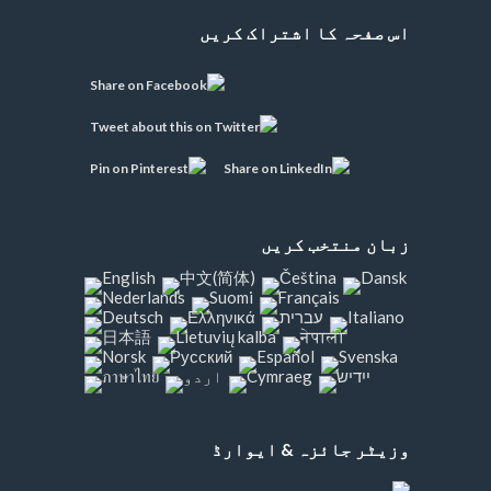
اس صفحہ کا اشتراک کریں
زبان منتخب کریں
وزیٹر جائزہ & ایوارڈ