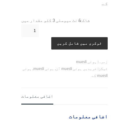
کے.
شاک & نٹ میوسلی 3 کلو مقدار میں
ٹوکری میں شامل کریں
زمرہ:
ہوئی muesli
ٹیگز:
خریدیں ہوئی muesli آن
,
ہوئی muesli
,
ہوئی
muesli کے
اضافی معلومات
اضافی معلومات