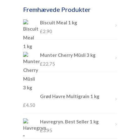
Fremhævede Produkter
Biscuit Meal 1 kg
£
2.90
Munter Cherry Müsli 3 kg
£
22.75
Grød Havre Multigrain 1 kg
£
4.50
Havregryn. Best Seller 1 kg
£
3.95