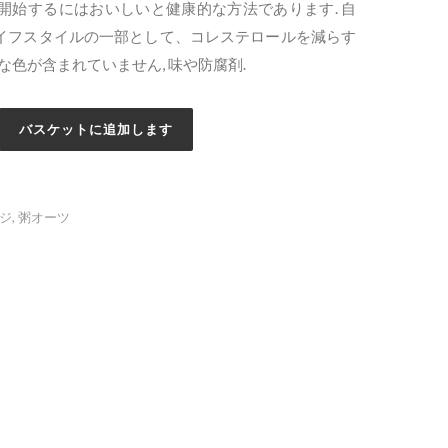
開始するにはおいしいと健康的な方法であります. 自
イフスタイルの一部として、コレステロールを減らす
な色が含まれていません, 味や防腐剤.
バスケットに追加します
ジ
,
粥オーツ