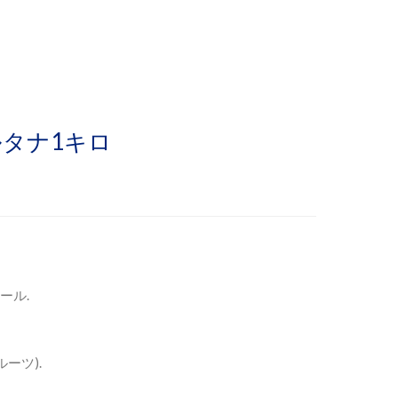
スルタナ1キロ
ール.
ルーツ).