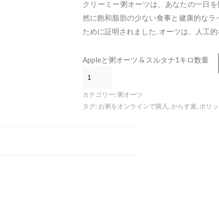
クリーミー粥オーツは、あなたの一日を
然に飽和脂肪の少ない食事と健康的なラ
ために証明されました. オーツは、人工的
Appleと粥オーツ & スルタナ1キロ数量
カテゴリー:
粥オーツ
タグ:
お粥をオンラインで購入
,
からす麦
,
ポリッ