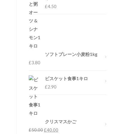
£
4.50
ソフトプレーン小麦粉1kg
£
3.80
ビスケット食事1キロ
£
2.90
クリスマスかご
£
50.00
£
40.00