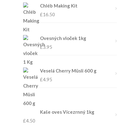
Chléb Making Kit
£
16.50
Ovesných vloček 1kg
£
3.95
Veselá Cherry Müsli 600 g
£
4.95
Kaše oves Vícezrnný 1kg
£
4.50