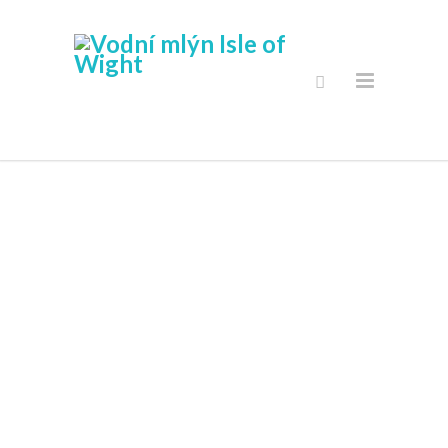
Calbourne
Vodní Mlýn