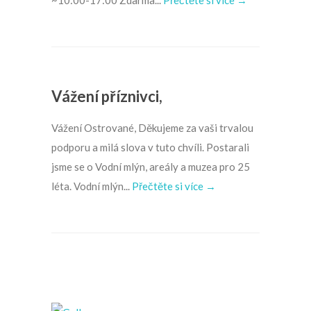
~10:00-17:00 Zdarma...
Přečtěte si více →
Vážení příznivci,
Vážení Ostrované, Děkujeme za vaši trvalou
podporu a milá slova v tuto chvíli. Postarali
jsme se o Vodní mlýn, areály a muzea pro 25
léta. Vodní mlýn...
Přečtěte si více →