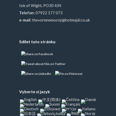
Isle of Wight, PO30 4JN
Telefon:
07922 177 073
e-mail:
thevormnemocný@hotmajál.co.uk
Sdílet tuto stránku
Vyberte si jazyk