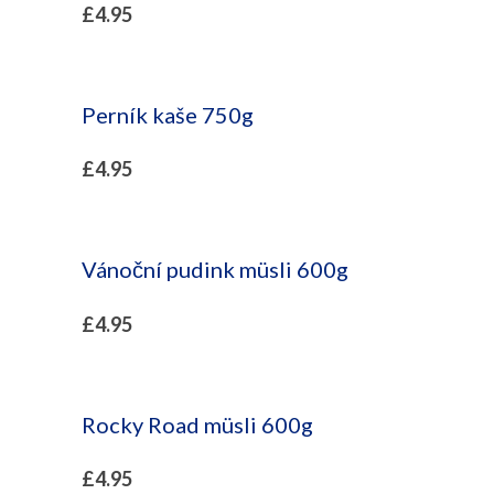
£
4.95
Perník kaše 750g
£
4.95
Vánoční pudink müsli 600g
£
4.95
Rocky Road müsli 600g
£
4.95