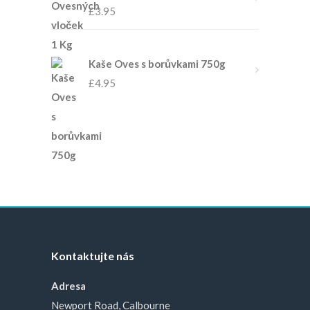
£
3.95
Kaše Oves s borůvkami 750g
£
4.95
Kontaktujte nás
Adresa
Newport Road, Calbourne