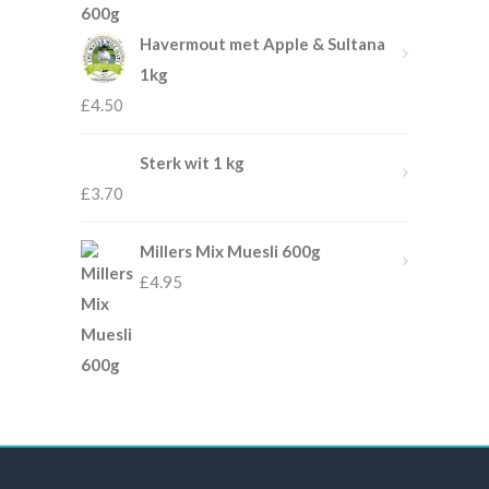
Havermout met Apple & Sultana
1kg
£
4.50
Sterk wit 1 kg
£
3.70
Millers Mix Muesli 600g
£
4.95