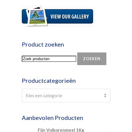
Product zoeken
ZOEKEN
Productcategorieën
Select a category
Kies een categorie
Aanbevolen Producten
Fijn Volkorenmeel 1Kg