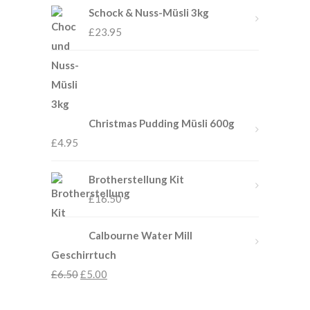
Schock & Nuss-Müsli 3kg
£
23.95
Christmas Pudding Müsli 600g
£
4.95
Brotherstellung Kit
£
16.50
Calbourne Water Mill
Geschirrtuch
£
6.50
£
5.00