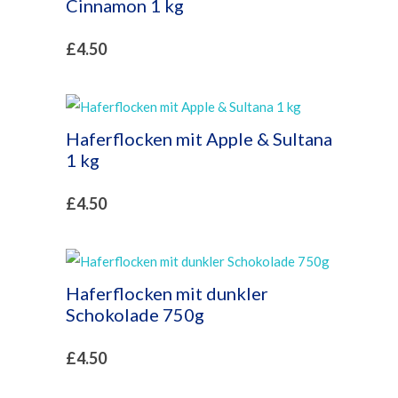
Cinnamon 1 kg
£
4.50
Haferflocken mit Apple & Sultana
1 kg
£
4.50
Haferflocken mit dunkler
Schokolade 750g
£
4.50