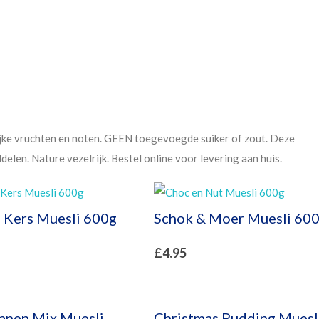
ijke vruchten en noten. GEEN toegevoegde suiker of zout. Deze
len. Nature vezelrijk. Bestel online voor levering aan huis.
e Kers Muesli 600g
Schok & Moer Muesli 60
£
4.95
anen Mix Muesli
Christmas Pudding Muesl