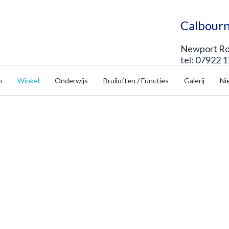
Calbourn
Newport Roa
tel: 07922 
n
Winkel
Onderwijs
Bruiloften / Functies
Galerij
Ni
op