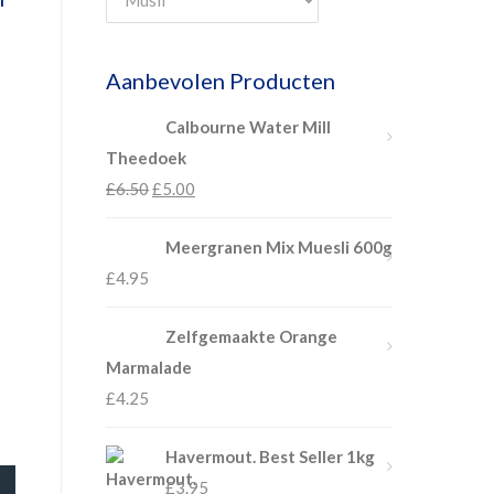
Aanbevolen Producten
Calbourne Water Mill
Theedoek
£
6.50
£
5.00
Meergranen Mix Muesli 600g
£
4.95
Zelfgemaakte Orange
Marmalade
£
4.25
Havermout. Best Seller 1kg
OP!
£
3.95