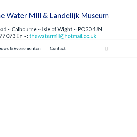
e Water Mill & Landelijk Museum
d ~ Calbourne ~ Isle of Wight ~ PO30 4JN
177 073 En ~:
thewatermill@hotmail.co.uk
euws & Evenementen
Contact