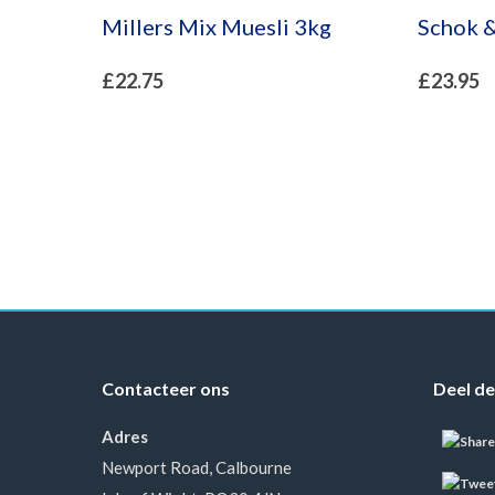
Millers Mix Muesli 3kg
Schok 
£
22.75
£
23.95
Contacteer ons
Deel de
Adres
Newport Road, Calbourne