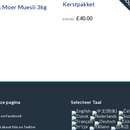
Kerstpakket
& Moer Muesli 3kg
£
40.00
£
50.00
ze pagina
Selecteer Taal