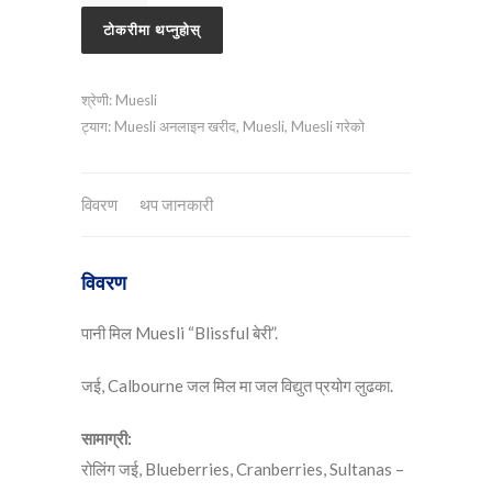
टोकरीमा थप्नुहोस्
श्रेणी:
Muesli
ट्याग:
Muesli अनलाइन खरीद
,
Muesli
,
Muesli गरेको
विवरण
थप जानकारी
विवरण
पानी मिल Muesli “Blissful बेरी”.
जई, Calbourne जल मिल मा जल विद्युत प्रयोग लुढका.
सामाग्री:
रोलिंग जई, Blueberries, Cranberries, Sultanas –