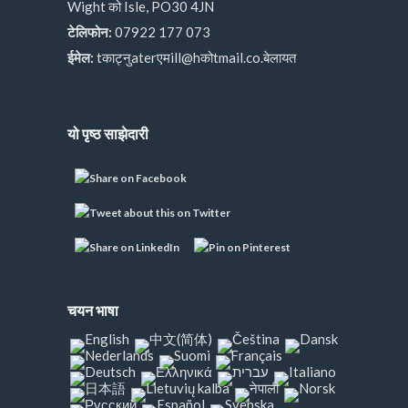
Wight को Isle, PO30 4JN
टेलिफोन:
07922 177 073
ईमेल:
tकाट्नुaterएमill@hकोtmail.co.बेलायत
यो पृष्ठ साझेदारी
चयन भाषा