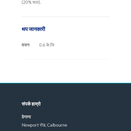
(20% फल).
थप जानकारी
वजन
0.6 के.जि
संपर्क हाम्रो
ठेगाना
Newport रोड, Calbourne