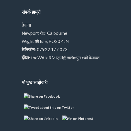
संपर्क हाम्रो
ठेगाना
Newport रोड, Calbourne
Wight को Isle, PO30 4JN
टेलिफोन:
07922 177 073
ईमेल:
theWAteRMiएलl@तातोmपुन.cको.बेलायत
यो पृष्ठ साझेदारी