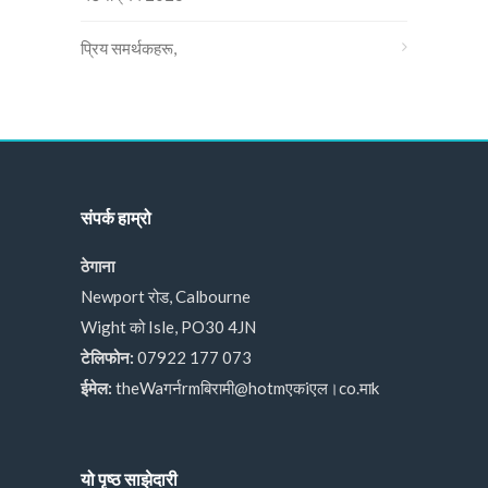
प्रिय समर्थकहरू,
संपर्क हाम्रो
ठेगाना
Newport रोड, Calbourne
Wight को Isle, PO30 4JN
टेलिफोन:
07922 177 073
ईमेल:
theWaगर्नrmबिरामी@hotmएकiएल।co.माk
यो पृष्ठ साझेदारी