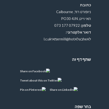
כתובת
ניופורט רוד, Calbourne
האי וייט, PO30 4JN
טלפון:
07922 177 073
דואר אלקטרוני:
לאheבaלאermill@hotמאיl.c.uk
שתף דף זה
בחר שפה