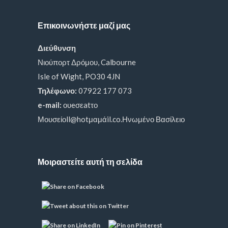
Επικοινωνήστε μαζί μας
Διεύθυνση
Νιούπορτ Δρόμου, Calbourne
Isle of Wight, PO30 4JN
Τηλέφωνο:
07922 177 073
e-mail:
ουeσεatτο
Μουσείοll@hotμαμάil.co.Ηνωμένο Βασίλειο
Μοιραστείτε αυτή τη σελίδα