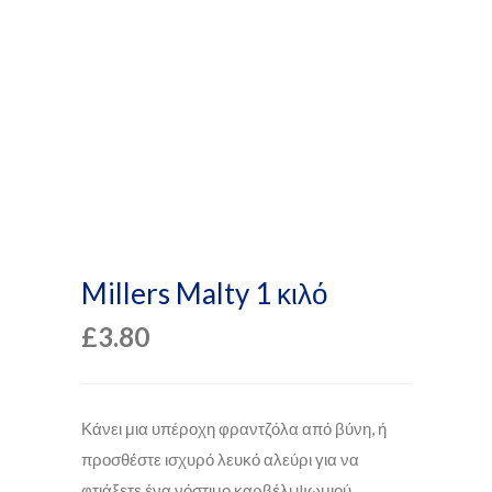
Millers Malty 1 κιλό
£
3.80
Κάνει μια υπέροχη φραντζόλα από βύνη, ή
προσθέστε ισχυρό λευκό αλεύρι για να
φτιάξετε ένα νόστιμο καρβέλι ψωμιού.