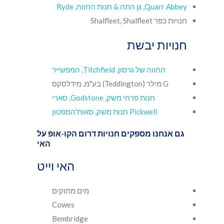
Quarr Abbey, גן התה & חנות החווה, Ryde
חנויות כפר Shalfleet, Shalfleet
חנויות יבשת
החווה של גרסון, Titchfield, המפשייר
G מילר (Teddington) בע"מ, מידלסקס
חנות פרחי משק, Godstone, סארי
Pickwell חנות משק, סאות'המפטון
גם אנחנו מספקים
חנויות דרום הקו-אופ
על
האי
האי וייט
מים מתוקים
Cowes
Bembridge