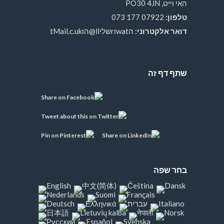
האי וייט, PO30 4JN
טלפון:
07922 177 073
דואר אלקטרוני:
הwatוrשליll@הוtMail.c.uk
שתף דף זה
בחר שפה