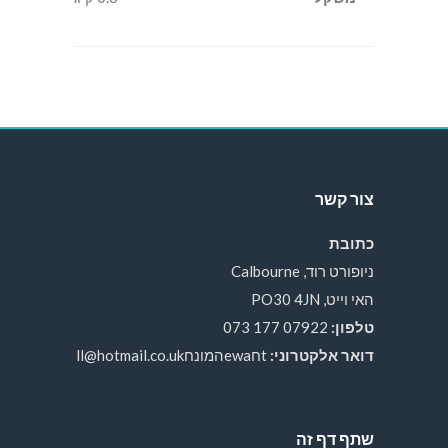
צור קשר
כתובת
ניופורט רוד, Calbourne
האי וייט, PO30 4JN
טלפון:
07922 177 073
דואר אלקטרוני:
tחewaהמונחll@hotmail.co.uk
שתף דף זה