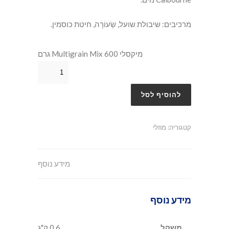
מרכיבים: שיבולת שועל, שְׂעוֹרָה, חיטת כוסמין.
מיקסלי Multigrain Mix 600 גרם
להוסיף לסל
קטגוריה:
מוזלי
מידע נוסף
מידע נוסף
משקל
0.6 ק"ג