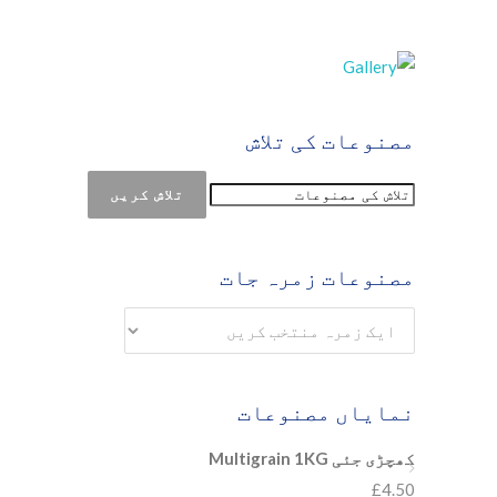
مصنوعات کی تلاش
تلاش کریں
مصنوعات زمرہ جات
نمایاں مصنوعات
کھچڑی جئی Multigrain 1KG
£
4.50