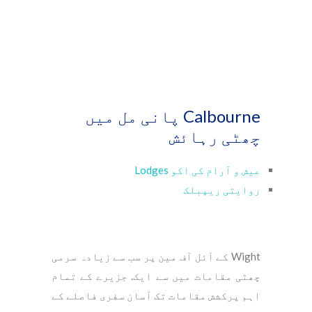
Calbourne پانی مل میں
چھٹی رہائش
عیش و آرام کی اکو Lodges
روایتی ریپبلک
Wight کے آئل آف مین پر سب سے زیادہ سرمی
چھٹی مقامات میں سے ایک. جزیرے کے تمام
اہم پرکشش مقامات تک آسان سفری فاصلے کے