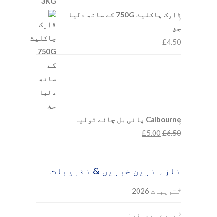
ڈارک چاکلیٹ 750G کے ساتھ دلیا
جئ
£
4.50
Calbourne پانی مل چائے تولیہ
£
5.00
£
6.50
تازہ ترین خبریں & تقریبات
تقریبات 2026
پیارے سپورٹرز,