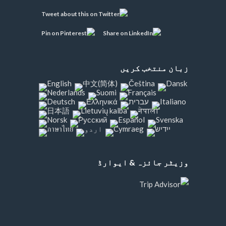
زبان منتخب کریں
وزیٹر جائزہ & ایوارڈ