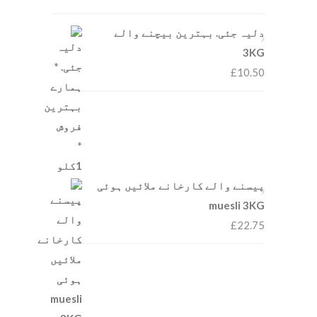
دلیہ جئی. بہترین بیچنے والے
3KG
£
10.50
پیسنے والے کارخانے ملائیں ہوئی
muesli 3KG
£
22.75