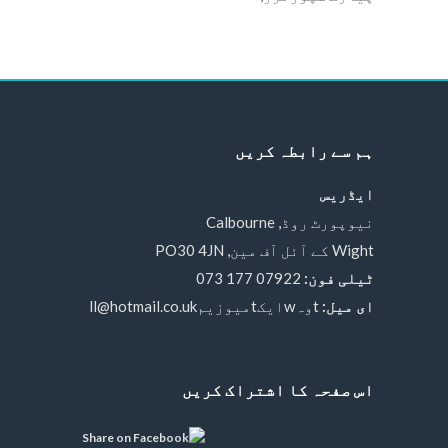
ہم سے رابطہ کریں
ایڈریس
نیوپورٹ روڈ, Calbourne
Wight کے آئل آف مین, PO30 4JN
ٹیلی فون:
07922 177 073
ای میل:
tوہwایکtمیوزیمll@hotmail.co.uk
اس صفحہ کا اشتراک کریں