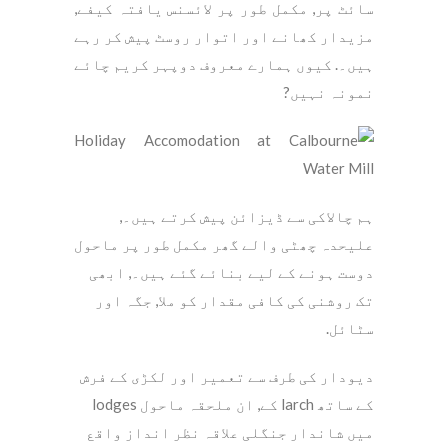
سائٹ پر, مکمل طور پر لائسنس یافتہ کیفے,
مزیدار کھانے اور اتوار روسٹ پیش کر رہے
ہیں۔. کیوں ہمارے معروف دوپہر کریم چائے
نمونہ نہیں?
ہم چالاکی سے ڈیزائن پیش کرتے ہیں۔,
علیحدہ چھٹی والے گھر مکمل طور پر ماحول
دوست ہونے کے لیے بنائے گئے ہیں۔, ابھی
تک روشنی کی کافی مقدار کو ملا, جگہ اور
سٹائل.
دیودار کی طرف سے تعمیر اور لکڑی کے فرش
کے ساتھ larch کے, ان ملحقہ ماحول lodges
میں شاندار جنگلی علاقہ نظر انداز واقع