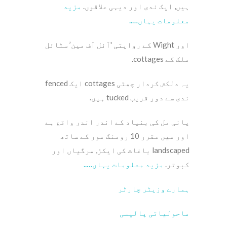
ہیں, ایک ندی اور دیہی علاقوں.
مزید
معلومات یہاں…..
اور Wight کے روایتی 'آئل آف مین’ سٹائل
ملک کے cottages.
یہ دلکش کردار چھٹی cottages ایک fenced
ندی سے دور قریب tucked ہیں.
پانی مل کی بنیاد کے اندر اندر واقع ہے
اور میں مقرر 10 رومنگ مور کے ساتھ
landscaped باغات کی ایکڑ, مرگیاں اور
کبوتر.
مزید معلومات یہاں…..
ہمارے وزیٹر چارٹر
ماحولیاتی پالیسی