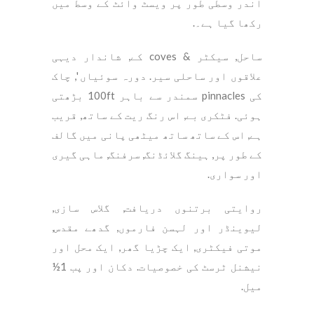
اندر وسطی طور پر ویسٹ وائٹ کے وسط میں
رکھا گیا ہے۔.
ساحل, سیکٹر & coves کے, شاندار دیہی
علاقوں اور ساحلی سیر. دورہ سوئیاں ', چاک
کی pinnacles سمندر سے باہر 100ft بڑھتی
ہوئی. فٹکری بے, اس رنگ ریت کے ساتھ, قریب
ہے, اس کے ساتھ ساتھ میٹھی پانی میں گالف
کے طور پر, ہینگ گلائڈنگ, سرفنگ, ماہی گیری
اور سواری.
روایتی برتنوں دریافت, گلاس سازی,
لیوینڈر اور لہسن فارموں, گدھے مقدس,
موتی فیکٹری, ایک چڑیا گھر, ایک محل اور
نیشنل ٹرسٹ کی خصوصیات. دکان اور پب 1½
میل.