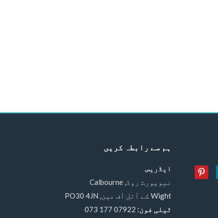
ہم سے رابطہ کریں
ایڈریس
نیوپورٹ روڈ, Calbourne
Wight کے آئل آف مین, PO30 4JN
ٹیلی فون:
07922 177 073