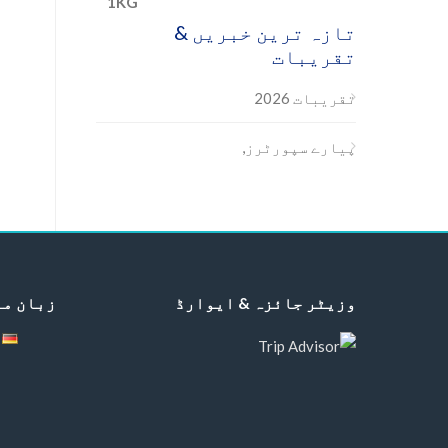
تازہ ترین خبریں &
تقریبات
تقریبات 2026
پیارے سپورٹرز,
وزیٹر جائزہ & ایوارڈ
زبان من