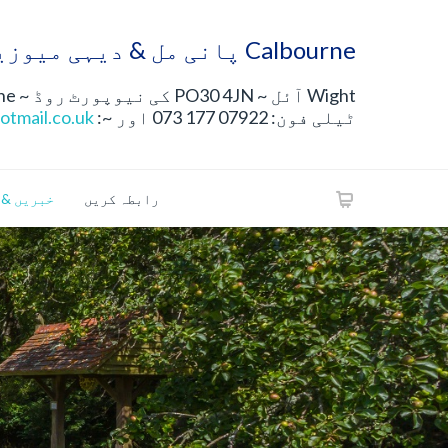
Calbourne پانی مل & دیہی میوزیم
Wight آئل ~ PO30 4JN کی نیوپورٹ روڈ ~ Calbourne ~ آئل آف مین
ٹیلی فون: 07922 177 073 اور ~:
otmail.co.uk
رابطہ کریں
خبریں & 