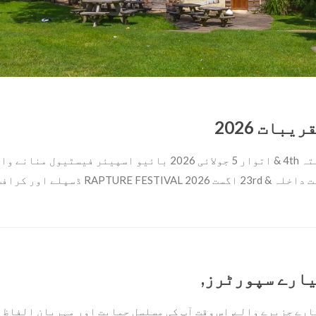
ریبات 2026
 اگست 2026 RAPTURE FESTIVAL ڈسپلے اور کرافٹ اسٹالز ~ 10am-5pm مفت داخلہ (مزید…)
ارے سپورٹرز,
ارے جزیرے والے, اس وقت آپ کی مسلسل حمایت اور مہربان الفاظ کے