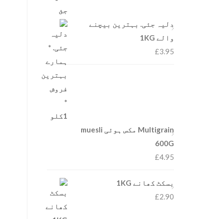
دلیہ جئی. بہترین بیچنے
والے 1KG
£
3.95
Multigrain مکس ہوئی muesli
600G
£
4.95
بسکٹ کھانے 1KG
£
2.90