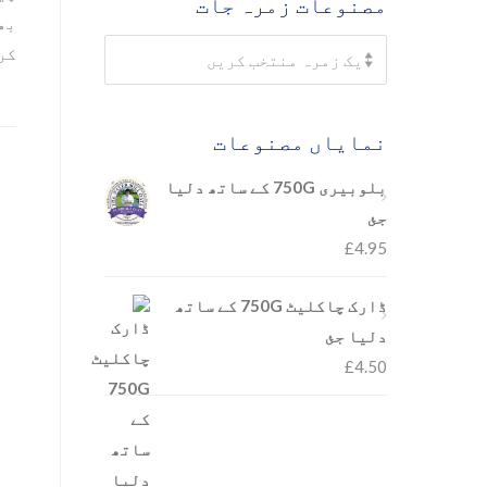
مصنوعات زمرہ جات
کرت
Select a category
ایک زمرہ منتخب کریں
نمایاں مصنوعات
بلوبیری 750G کے ساتھ دلیا
جئ
£
4.95
ڈارک چاکلیٹ 750G کے ساتھ
دلیا جئ
£
4.50