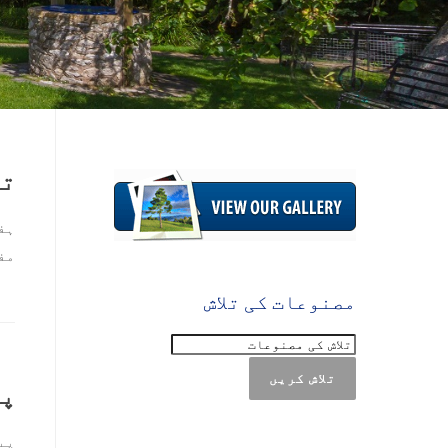
تق
مفت داخلہ & 23rd
مصنوعات کی تلاش
تلاش کریں
پی
پی