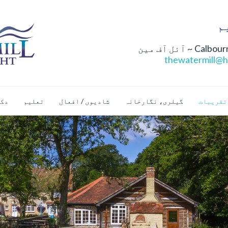
thewatermill@h
تقریبات
گیلری، نگارخانہ
شادیوں / افعال
تعلیم
دک