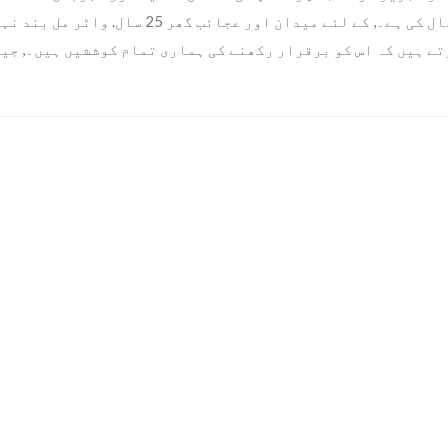
بھال کی ہے۔, کے لئے میدان اور عج
ے ہیں کہ اس کو برقرار رکھنے کی ہماری تمام کوششیں ہیں۔, جیسے 