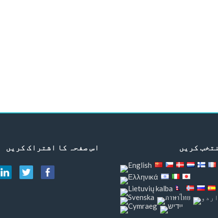
تخب کریں
اس صفحہ کا اشتراک کریں