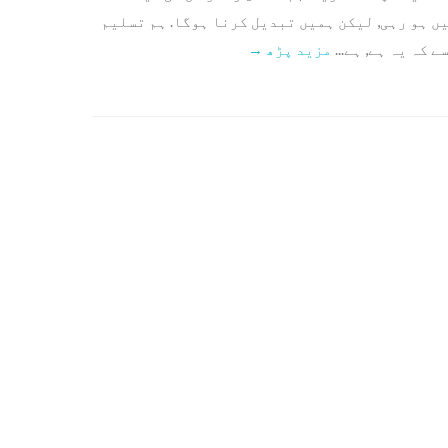
ائب گھر 25 سال. واٹر مل بند نہیں ہو رہی, لیکن ہمیں تبدیل کرنا ہوگا. ہم تسلیم
کہ یہ ہے, ہے...
مزید پڑھ →