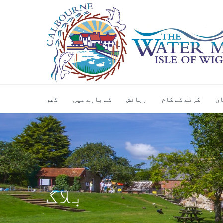
ان
کرنے کے کام
رہائش
کے بارے میں
گھر
بلاگ