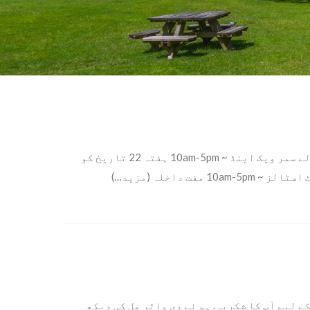
ہفتہ 4th & اتوار 5 جولائی 2026 بائیو اسپیئر فیسٹیول منانے والے سمر ویک اینڈ ~ 10am-5pm ہفتہ 22 تاریخ کو
 لیے آپ کا شکریہ. ہم نے دی واٹر مل کی دیکھ