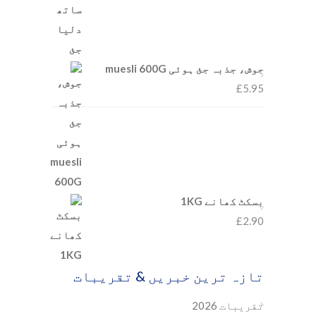
جوش، جذبہ جئ ہوئی muesli 600G
£
5.95
بسکٹ کھانے 1KG
£
2.90
تازہ ترین خبریں & تقریبات
تقریبات 2026