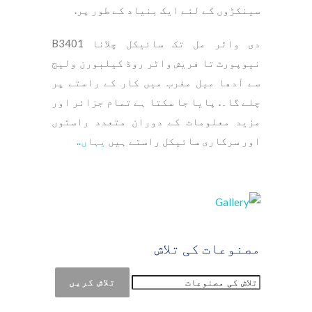
سینکڑوں کے لئے ایک بنیاد کے طور پر.
دی واٹر مل تک سائیکل چلانا B3401
نیوپورٹ تا فریش واٹر روڈ کیلبورن ولیج
سے آدھا میل مغرب میں کار کے راستے پر
چلے گا۔. پایا جا سکتا ہے تمام جزائر اور
مزید معلومات کے دوران متعدد راستوں
اور سرکاری سائیکل راستے ہیں
یہاں..
مصنوعات کی تلاش
تلاش کریں