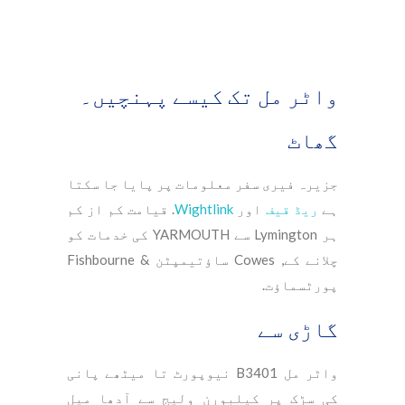
واٹر مل تک کیسے پہنچیں۔
گھاٹ
جزیرہ فیری سفر معلومات پر پایا جا سکتا
ہے
ریڈ قیف
اور
Wightlink
. قیامت کم از کم
ہر Lymington سے YARMOUTH کی خدمات کو
چلانے کے, Cowes ساؤتیمپٹن & Fishbourne
پورٹسماؤت.
گاڑی سے
واٹر مل B3401 نیوپورٹ تا میٹھے پانی
کی سڑک پر کیلبورن ولیج سے آدھا میل