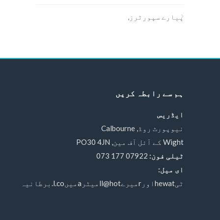
پیارے سپورٹرز,
ہم سے رابطہ کریں
ایڈریس
نیوپورٹ روڈ, Calbourne
Wight کے آئل آف مین, PO30 4JN
ٹیلی فون:
07922 177 073
ای میل:
ٹیhewatاورrمیرےll@hotمیٹرaمیںl.co.برطانیہ