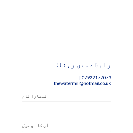
رابطے میں رہنا:
07922177073 |
thewatermill@hotmail.co.uk
تمھارا نام
آپ کا ای میل