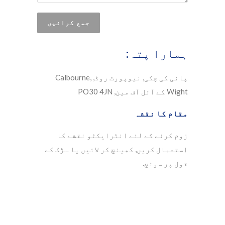
ہمارا پتہ:
پانی کی چکی, نیوپورٹ روڈ, Calbourne,
Wight کے آئل آف مین, PO30 4JN
مقام کا نقشہ
زوم کرنے کے لئے انٹرایکٹو نقشے کا
استعمال کریں, کھینچ کر لائیں یا سڑک کے
قول پر سوئچ.