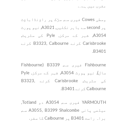
مغرب میں ہے۔.
وسطی Cowes فیری سے, سڑک پر راؤنڈاباؤٹ
پر second سے باہر نکلیں, A3021, نیو پورٹ
A3054, شہر کے مرکز, Pyle کی سٹریٹ,
Carisbrooke کرنے B3323, Calbourne کرنے
B3401.
Fishbourne فیری سے, B3339 (Fishbourne
سال), نیو پورٹ A3054, شہر کے مرکز, Pyle
کی سٹریٹ, Carisbrooke کرنے B3323,
Calbourne کرنے B3401.
YARMOUTH فیری سے, A3054 دو Totland,
میٹھی پانی A3055, B3399 Shalcombe سے,
براہ راست B3401 پر Calbourne کا سفر.