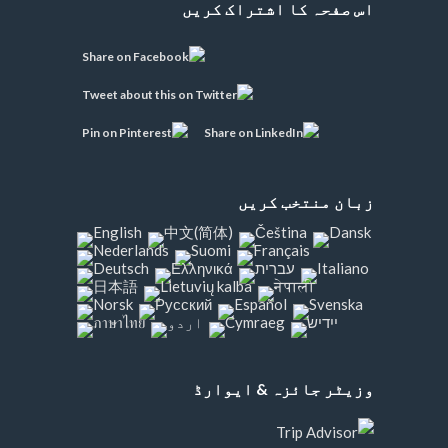
اس صفحہ کا اشتراک کریں
زبان منتخب کریں
وزیٹر جائزہ & ایوارڈ