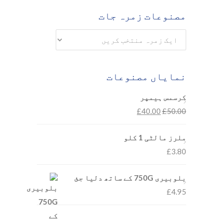
مصنوعات زمرہ جات
نمایاں مصنوعات
کرسمس ہیمپر
£
40.00
£
50.00
ملرز مالٹی 1 کلو
£
3.80
بلوبیری 750G کے ساتھ دلیا جئ
£
4.95