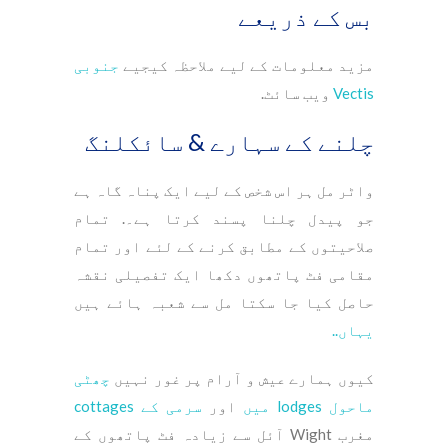
بس کے ذریعے
مزید معلومات کے لیے ملاحظہ کیجیے
جنوبی
Vectis
ویب سائٹ.
چلنے کے سہارے & سائکلنگ
واٹر مل ہر اس شخص کے لیے ایک پناہ گاہ ہے
جو پیدل چلنا پسند کرتا ہے۔. تمام
صلاحیتوں کے مطابق کرنے کے لئے اور تمام
مقامی فٹ پاتھوں دکھا ایک تفصیلی نقشہ
حاصل کیا جا سکتا مل سے شعبہ ہائے ہیں
یہاں..
کیوں ہمارے عیش و آرام پر غور نہیں
چھٹی
ماحول lodges میں
اور
سرمی کے cottages
مغرب Wight آئل سے زیادہ فٹ پاتھوں کے