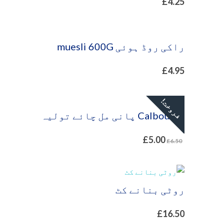
£
4.25
راکی روڈ ہوئی muesli 600G
£
4.95
فروخت!
Calbourne پانی مل چائے تولیہ
£
5.00
£
6.50
روٹی بنانے کٹ
£
16.50