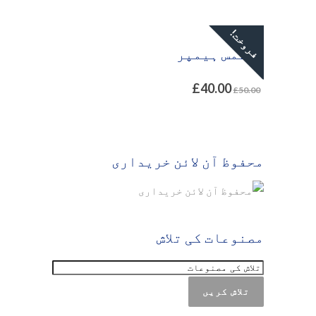
فروخت!
کرسمس ہیمپر
£
40.00
£
50.00
محفوظ آن لائن خریداری
مصنوعات کی تلاش
تلاش کریں