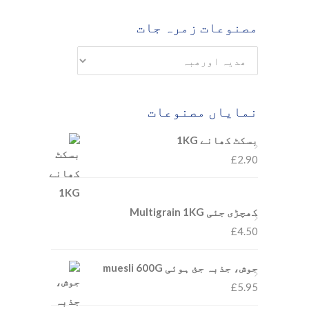
مصنوعات زمرہ جات
نمایاں مصنوعات
بسکٹ کھانے 1KG
£
2.90
کھچڑی جئی Multigrain 1KG
£
4.50
جوش، جذبہ جئ ہوئی muesli 600G
£
5.95