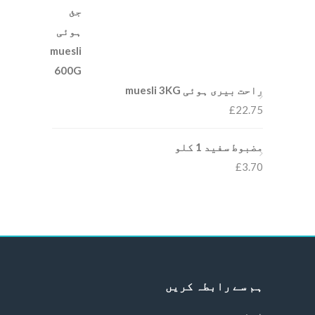
راحت بیری ہوئی muesli 3KG
£
22.75
مضبوط سفید 1 کلو
£
3.70
ہم سے رابطہ کریں