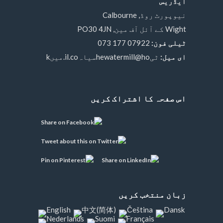
ایڈریس
نیوپورٹ روڈ, Calbourne
Wight کے آئل آف مین, PO30 4JN
ٹیلی فون:
07922 177 073
ای میل:
ٹیhewatermill@hoسیاہil.co.میںk
اس صفحہ کا اشتراک کریں
زبان منتخب کریں