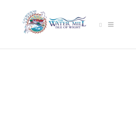
محفوظ آن لائن
خریداری