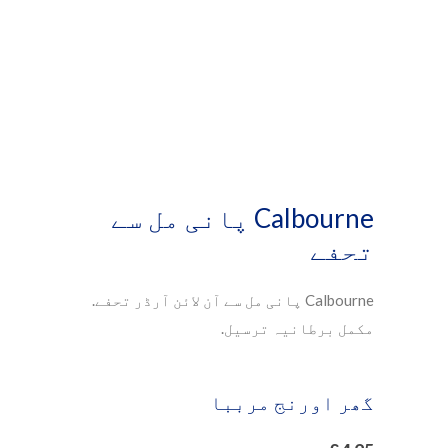
Calbourne پانی مل سے
تحفے
Calbourne پانی مل سے آن لائن آرڈر تحفے.
مکمل برطانیہ ترسیل.
گھر اورنج مرببا