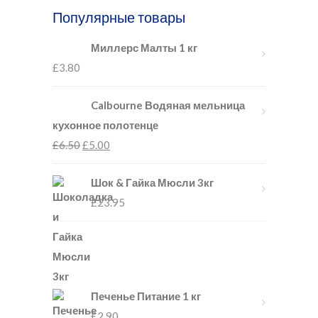
Популярные товары
Миллерс Малты 1 кг
£
3.80
Calbourne Водяная мельница
кухонное полотенце
£
6.50
£
5.00
Шок & Гайка Мюсли 3кг
£
23.95
Печенье Питание 1 кг
£
2.90