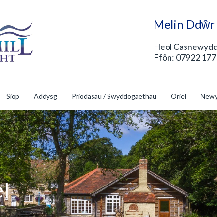
Melin Ddŵr
Heol Casnewydd
Ffôn: 07922 177
Siop
Addysg
Priodasau / Swyddogaethau
Oriel
Newy
el