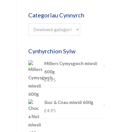
Categorïau Cynnyrch
Cynhyrchion Sylw
Millers Cymysgwch miwsli
600g
£
4.95
Sioc & Cnau miwsli 600g
£
4.95