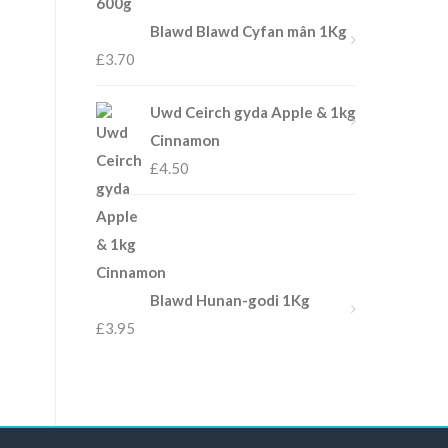
Blawd Blawd Cyfan mân 1Kg
£
3.70
Uwd Ceirch gyda Apple & 1kg
Cinnamon
£
4.50
Blawd Hunan-godi 1Kg
£
3.95