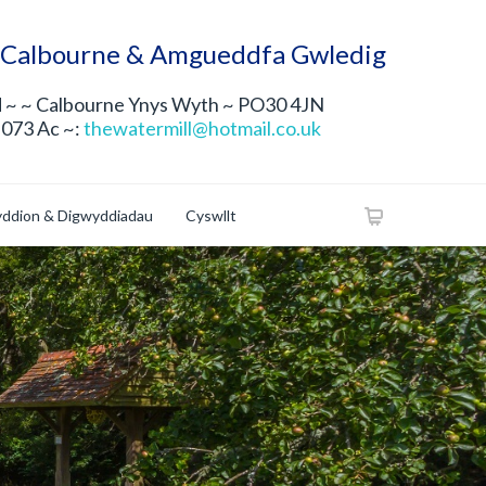
 Calbourne & Amgueddfa Gwledig
 ~ ~ Calbourne Ynys Wyth ~ PO30 4JN
 073 Ac ~:
thewatermill@hotmail.co.uk
ddion & Digwyddiadau
Cyswllt