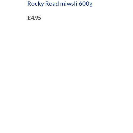
Rocky Road miwsli 600g
£
4.95