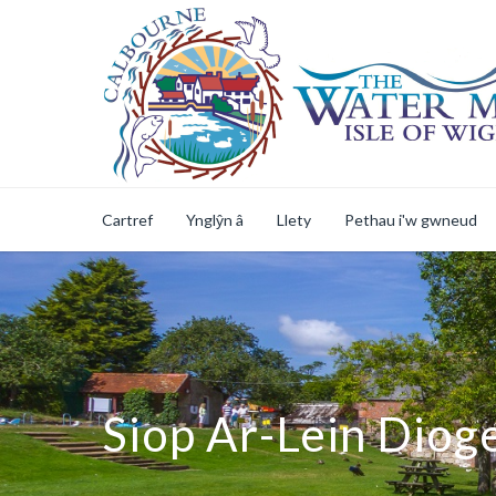
Cartref
Ynglŷn â
Llety
Pethau i'w gwneud
Siop Ar-Lein Diog