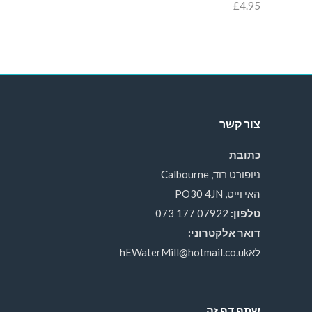
£
4.95
צור קשר
כתובת
ניופורט רוד, Calbourne
האי וייט, PO30 4JN
טלפון:
07922 177 073
דואר אלקטרוני:
לאhEWaterMill@hotmail.co.uk
שתף דף זה