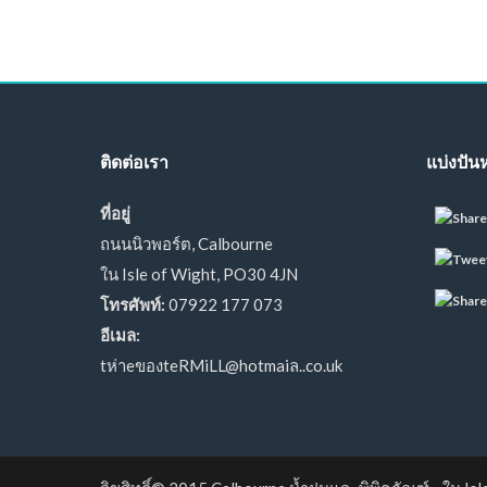
ติดต่อเรา
แบ่งปันห
ที่อยู่
ถนนนิวพอร์ต, Calbourne
ใน Isle of Wight, PO30 4JN
โทรศัพท์:
07922 177 073
อีเมล:
tห่าeของteRMiLL@hotmaiล..co.uk