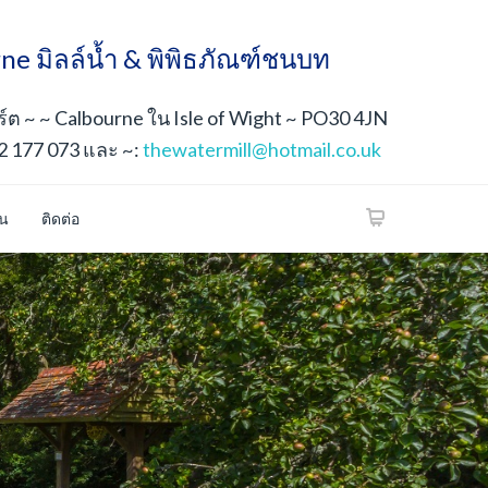
ne มิลล์น้ำ & พิพิธภัณฑ์ชนบท
ต ~ ~ Calbourne ใน Isle of Wight ~ PO30 4JN
2 177 073 และ ~:
thewatermill@hotmail.co.uk
้น
ติดต่อ