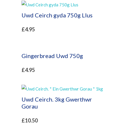
Uwd Ceirch gyda 750g Llus
£
4.95
Gingerbread Uwd 750g
£
4.95
Uwd Ceirch. 3kg Gwerthwr
Gorau
£
10.50