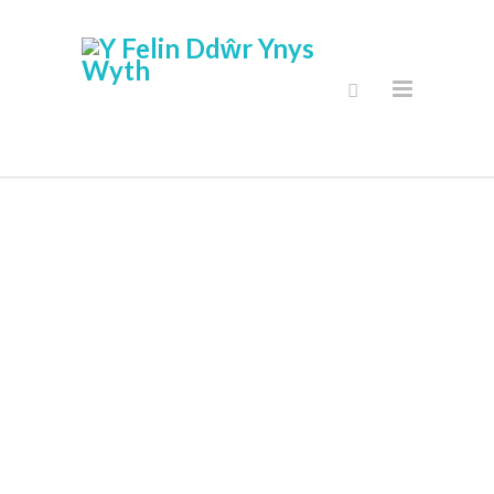
Siop Ar-Lein
Diogel