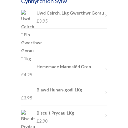
Cynhyrchion Sylw
Uwd Ceirch. 1kg Gwerthwr Gorau
£
3.95
Homemade Marmalêd Oren
£
4.25
Blawd Hunan-godi 1Kg
£
3.95
Biscuit Prydau 1Kg
£
2.90