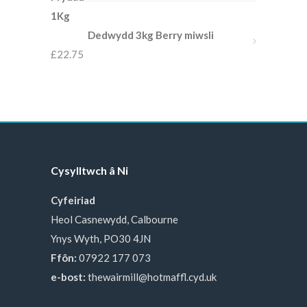
Dedwydd 3kg Berry miwsli
£
22.75
Cysylltwch â Ni
Cyfeiriad
Heol Casnewydd, Calbourne
Ynys Wyth, PO30 4JN
Ffôn:
07922 177 073
e-bost:
thewairmill@hotmaffl.cyd.uk