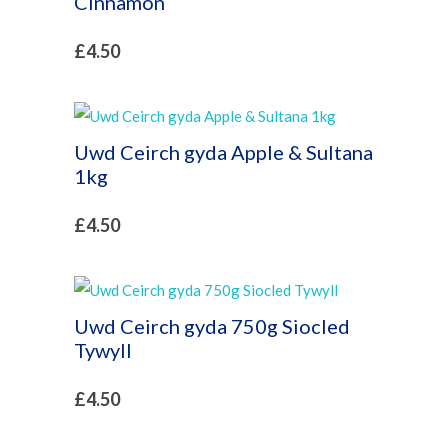
Cinnamon
£
4.50
Uwd Ceirch gyda Apple & Sultana
1kg
£
4.50
Uwd Ceirch gyda 750g Siocled
Tywyll
£
4.50