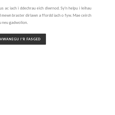
 ac iach i ddechrau eich diwrnod. Sy'n helpu i leihau
el mewn braster dirlawn a ffordd iach o fyw. Mae ceirch
au neu gadwolion.
HWANEGU I'R FASGED