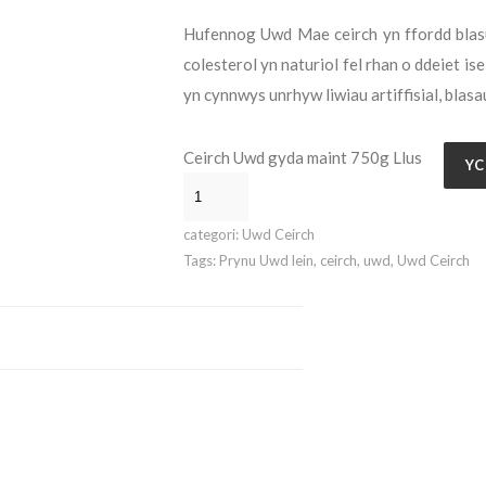
Hufennog Uwd Mae ceirch yn ffordd blasus
colesterol yn naturiol fel rhan o ddeiet is
yn cynnwys unrhyw liwiau artiffisial, blas
Ceirch Uwd gyda maint 750g Llus
YC
categori:
Uwd Ceirch
Tags:
Prynu Uwd lein
,
ceirch
,
uwd
,
Uwd Ceirch