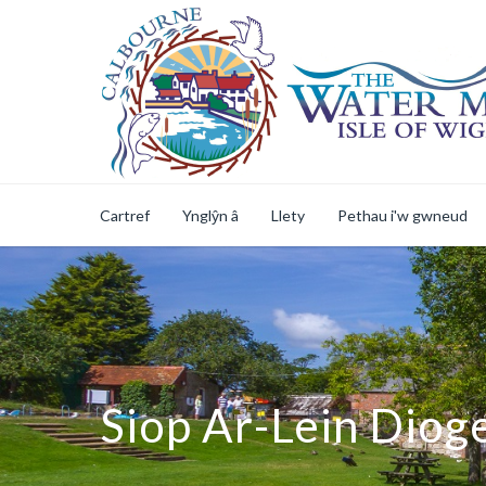
Cartref
Ynglŷn â
Llety
Pethau i'w gwneud
Siop Ar-Lein Diog