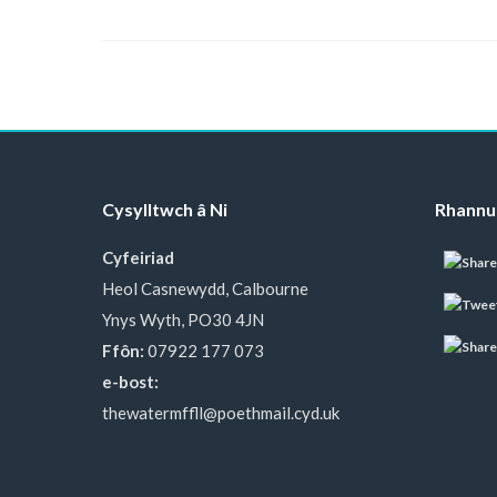
Cysylltwch â Ni
Rhannu
Cyfeiriad
Heol Casnewydd, Calbourne
Ynys Wyth, PO30 4JN
Ffôn:
07922 177 073
e-bost:
thewatermffll@poethmail.cyd.uk