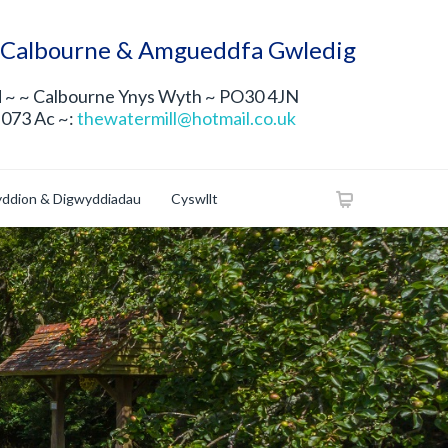
 Calbourne & Amgueddfa Gwledig
 ~ ~ Calbourne Ynys Wyth ~ PO30 4JN
 073 Ac ~:
thewatermill@hotmail.co.uk
ddion & Digwyddiadau
Cyswllt