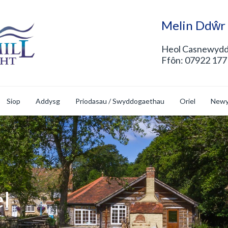
Melin Ddŵr
Heol Casnewydd
Ffôn: 07922 177
Siop
Addysg
Priodasau / Swyddogaethau
Oriel
Newy
el