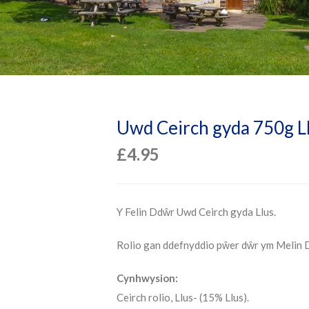
Uwd Ceirch gyda 750g L
£
4.95
Y Felin Ddŵr Uwd Ceirch gyda Llus.
Rolio gan ddefnyddio pŵer dŵr ym Melin 
Cynhwysion:
Ceirch rolio, Llus- (15% Llus).