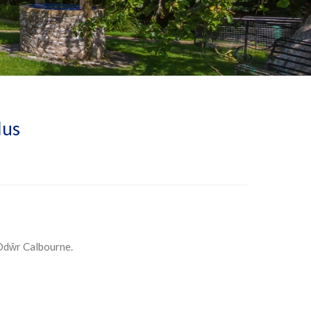
lus
Ddŵr Calbourne.