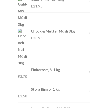
£
21.95
Chock & Mutter Müsli 3kg
£
23.95
Finkornsmjöl 1 kg
£
3.70
Stora flingor 1 kg
£
3.50