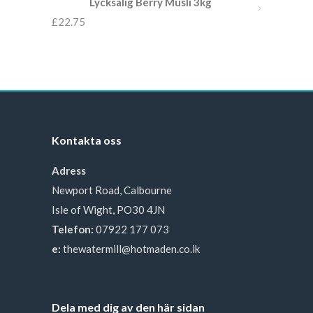
Lycksalig Berry Müsli 3kg
£
22.75
Kontakta oss
Adress
Newport Road, Calbourne
Isle of Wight, PO30 4JN
Telefon:
07922 177 073
e:
thewatermill@hotmaden.co.ik
Dela med dig av den här sidan