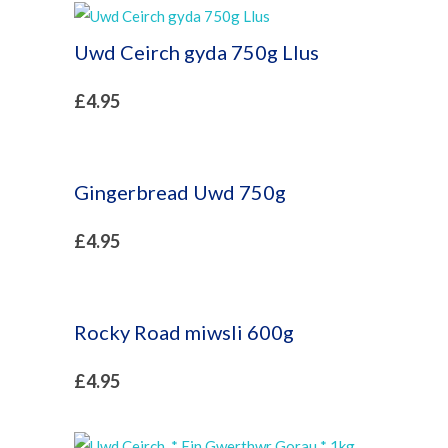
Uwd Ceirch gyda 750g Llus
£
4.95
Gingerbread Uwd 750g
£
4.95
Rocky Road miwsli 600g
£
4.95