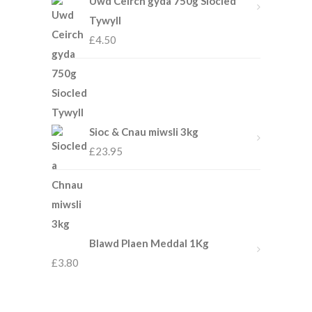
Uwd Ceirch gyda 750g Siocled
Tywyll
£
4.50
Sioc & Cnau miwsli 3kg
£
23.95
Blawd Plaen Meddal 1Kg
£
3.80