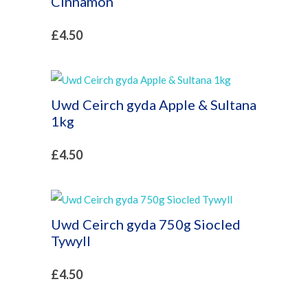
Cinnamon
£
4.50
Uwd Ceirch gyda Apple & Sultana
1kg
£
4.50
Uwd Ceirch gyda 750g Siocled
Tywyll
£
4.50