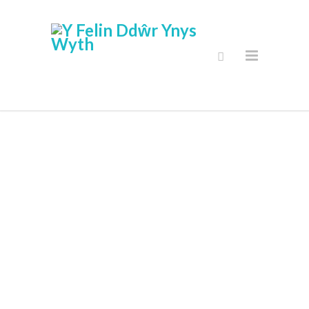
Siop Ar-Lein
Diogel