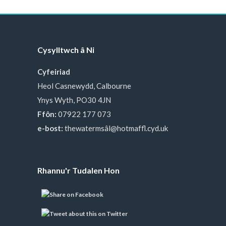
Cysylltwch â Ni
Cyfeiriad
Heol Casnewydd, Calbourne
Ynys Wyth, PO30 4JN
Ffôn:
07922 177 073
e-bost:
thewatermsâl@hotmaffl.cyd.uk
Rhannu'r Tudalen Hon