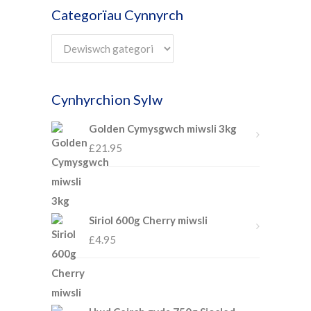
Categorïau Cynnyrch
Cynhyrchion Sylw
Golden Cymysgwch miwsli 3kg
£
21.95
Siriol 600g Cherry miwsli
£
4.95