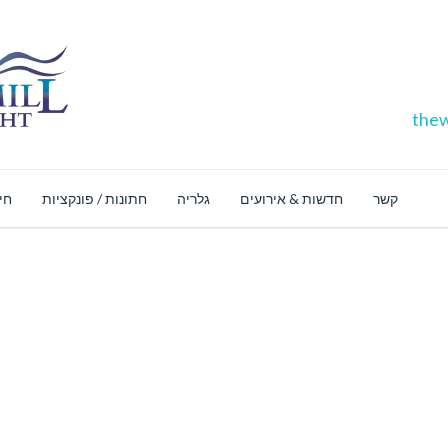
thew
קשר
חדשות & אירועים
גלריה
חתונות / פונקציות
חינ
חנו