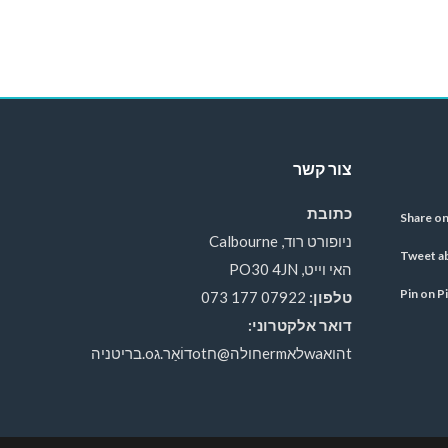
צור קשר
כתובת
ניופורט רוד, Calbourne
האי וייט, PO30 4JN
טלפון:
07922 177 073
דואר אלקטרוני:
tהואwaלאermחולה@חotדוֹאַר.גo.בריטניה