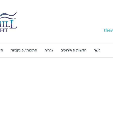
thew
קשר
חדשות & אירועים
גלריה
חתונות / פונקציות
חינ
חנו