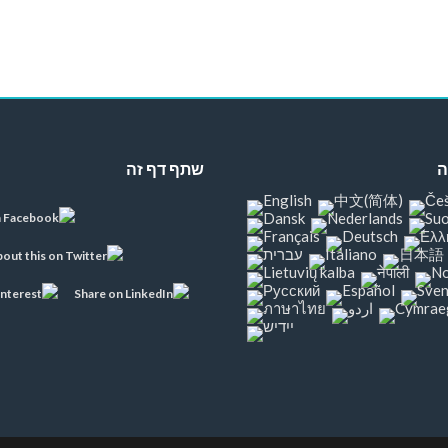
ה
שתף דף זה