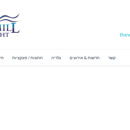
thew
קשר
חדשות & אירועים
גלריה
חתונות / פונקציות
חינ
חנו