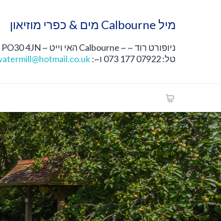
מיל Calbourne מים & כפרי מוזיאון
ניופורט רוד ~ ~ Calbourne האי וייט ~ PO30 4JN
טל: 07922 177 073 ו~:
atermill@hotmail.co.uk