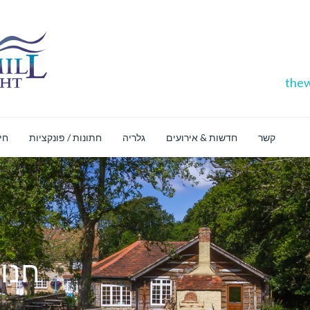
thew
קשר
חדשות & אירועים
גלריה
חתונות / פונקציות
חינ
חנו