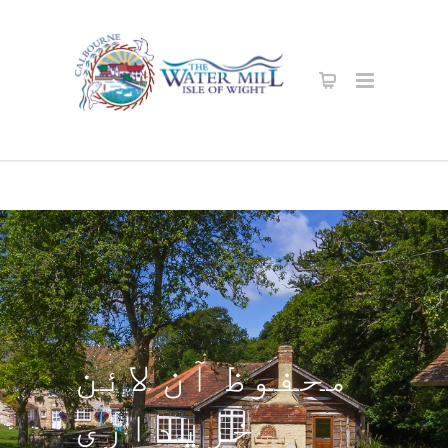
محفوظ آن لائن
خریداری