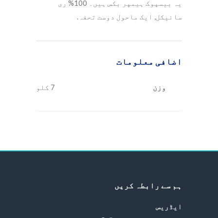
یہ بیسپوک ہیمپر بکس ہیں۔ 100% ری
سائیکل, ایک ماحول دوست تحفہ.
اضافی معلومات
وزن
7 کلو
ہم سے رابطہ کریں
ایڈریس