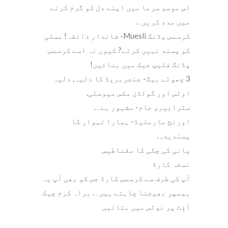
اس موسم سرما میں اپنے دل کو گرم کرنے
میں مدد کریں۔.
کرسمس پڈنگ Muesli- شاندار ذائقہ! مسلی
کو پسند نہیں کرتے? کیوں نہ اسے کرسمس
پڈنگ فلیپ جیک میں بنائیں!
3 چھوٹے بیگ- جنجربریڈ کا دلیہ, دلیہ
اوٹس اور گولڈن مکس میوسلی.
سٹرابیری جام- مشہور ہے۔.
اورنج مارملیڈ- ہمارا تہوار کا
پسندیدہ.
پانی کی چکی کا مقناطیس
نسخہ کارڈ
آپ کی طرف سے کرسمس کارڈ جس کو بھی آپ یہ
ہیمپر بھیجنا چاہتے ہیں۔. براہ کرم چیک
آؤٹ پر نوٹس میں بتائیں