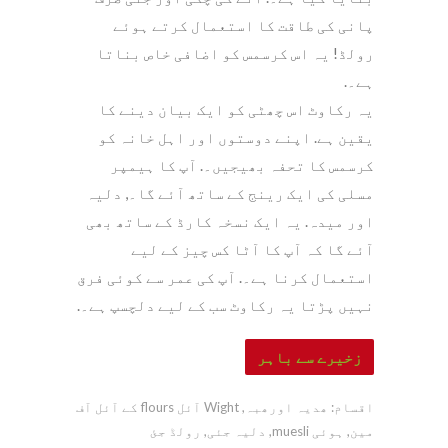
پانی کی طاقت کا استعمال کرتے ہوئے
رولڈ! یہ اس کرسمس کو اضافی خاص بناتا
ہے۔.
یہ رکاوٹ اس چھٹی کو ایک بیان دینے کا
یقین ہے. اپنے دوستوں اور اہل خانہ کو
کرسمس کا تحفہ بھیجیں۔. آپ کا ہیمپر
مسلی کی ایک رینج کے ساتھ آئے گا۔, دلیہ
اور میدہ. یہ ایک نسخہ کارڈ کے ساتھ بھی
آئے گا کہ آپ کا آٹا کس چیز کے لیے
استعمال کرنا ہے۔. آپ کی عمر سے کوئی فرق
نہیں پڑتا یہ رکاوٹ سب کے لیے دلچسپ ہے۔.
زخیرے سے باہر
اقسام:
ھدیہ اورھبہ
,
Wight آئل flours کے آئل آف
مین
,
ہوئی muesli
,
دلیہ جئی
,
رولڈ جئ