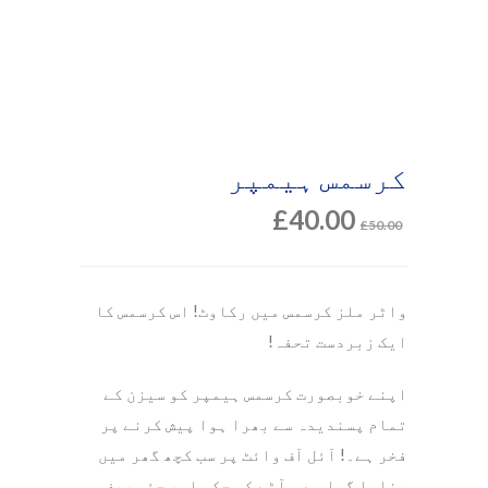
کرسمس ہیمپر
£
40.00
£
50.00
واٹر ملز کرسمس میں رکاوٹ! اس کرسمس کا
ایک زبردست تحفہ!
اپنے خوبصورت کرسمس ہیمپر کو سیزن کے
تمام پسندیدہ سے بھرا ہوا پیش کرنے پر
فخر ہے۔! آئل آف وائٹ پر سب کچھ گھر میں
بنایا گیا ہے۔. آٹے کی چکی اور جئی صرف