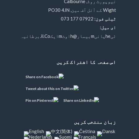
نیوپورٹ روڈ, Calbourne
Wight کے آئل آف مین, PO30 4JN
ٹیلی فون:
07922 177 073
ای میل:
ٹیheپانیmبیمار@hاوٹmایکil.Co.برطانیہ
اس صفحہ کا اشتراک کریں
زبان منتخب کریں