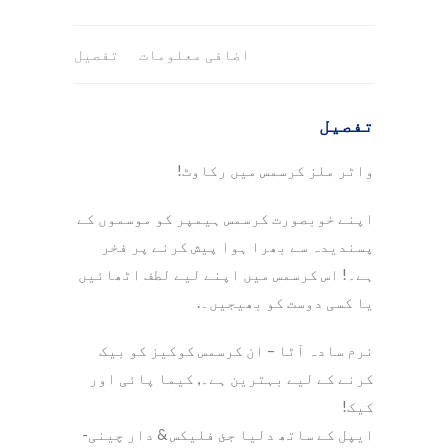
اضافی معلومات
تفصیل
تفصیل
واٹر ملز کرسمس میں رکاوٹ!
اپنے خوبصورت کرسمس ہیمپر کو موسموں کے
پسندیدہ سے بھرا ہوا پیش کرنے پر فخر
ہے۔! اس کرسمس میں اپنے لیے لطف اٹھائیں
یا کسی دوست کو بھیجیں۔.
نرم سادہ آٹا – ان کرسمس کوکیز کو بیک
کرنے کے لیے بہترین ہے۔, کیما پائی اور
کیک!
ایپل کے ساتھ دلیا جئ فلیکس & دار چینی-