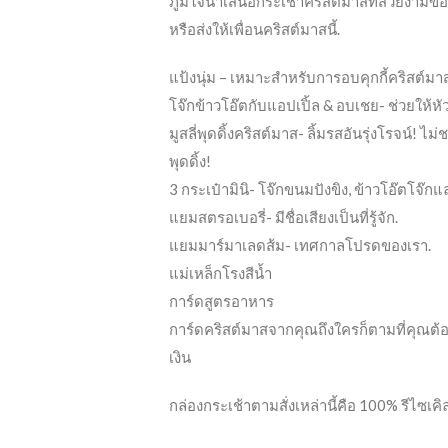
ภูมิใจนำเสนอกระเช้าคริสต์มาสที่สวยงามขอ
หรือส่งให้เพื่อนคริสต์มาสนี้.
แป้งนุ่ม – เหมาะสำหรับการอบคุกกี้คริสต์มาส
โจ๊กข้าวโอ๊ตกับแอปเปิ้ล & อบเชย- ช่วยให้ห
มูสลี่พุดดิ้งคริสต์มาส- ลิ้มรสอันรุ่งโรจน์!
พุดดิ้ง!
3 กระเป๋ามินิ- โจ๊กขนมปังขิง, ข้าวโอ๊ตโจ๊กแล
แยมสตรอเบอรี่- มีชื่อเสียงเป็นที่รู้จัก.
แยมมาร์มาเลดส้ม- เทศกาลโปรดของเรา.
แม่เหล็กโรงสีน้ำ
การ์ดสูตรอาหาร
การ์ดคริสต์มาสจากคุณถึงใครก็ตามที่คุณต้
เงิน
กล่องกระเช้าตามสั่งเหล่านี้คือ 100% รีไซเคิ