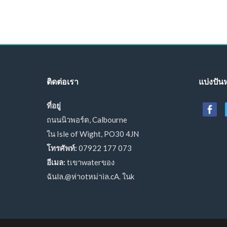
ติดต่อเรา
แบ่งปันห
ที่อยู่
ถนนนิวพอร์ต, Calbourne
ใน Isle of Wight, PO30 4JN
โทรศัพท์:
07922 177 073
อีเมล:
tเขาwaterของ
ฉันlล.@ห่าotหม่าiล.cA. ในk