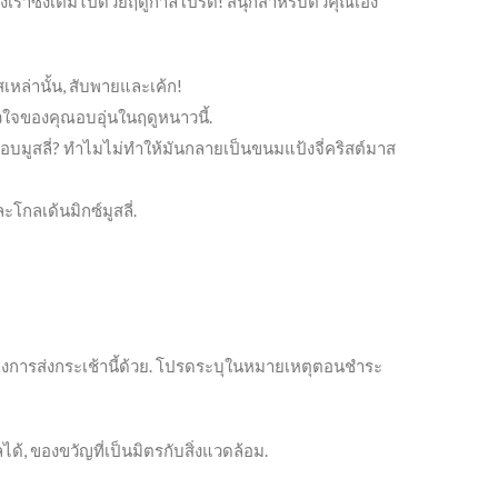
งเราซึ่งเต็มไปด้วยฤดูกาลโปรด! สนุกสำหรับตัวคุณเอง
เหล่านั้น, สับพายและเค้ก!
ัวใจของคุณอบอุ่นในฤดูหนาวนี้.
 ไม่ชอบมูสลี่? ทำไมไม่ทำให้มันกลายเป็นขนมแป้งจี่คริสต์มาส
ะโกลเด้นมิกซ์มูสลี่.
องการส่งกระเช้านี้ด้วย. โปรดระบุในหมายเหตุตอนชำระ
ลได้, ของขวัญที่เป็นมิตรกับสิ่งแวดล้อม.