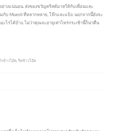
อย่างแน่นอน. ส่งของขวัญคริสต์มาสให้กับเพื่อนและ
ับ Muesli ที่หลากหลาย, โจ๊กและแป้ง. นอกจากนี้ยังจะ
รได้บ้าง. ไม่ว่าคุณจะอายุเท่าไหร่กระเช้านี้ก็น่าตื่น
๊กข้าวโอ๊ต
,
รีดข้าวโอ๊ต