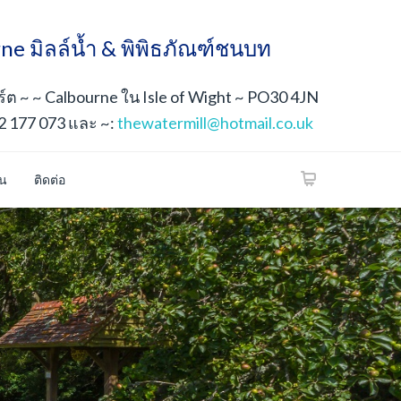
ne มิลล์น้ำ & พิพิธภัณฑ์ชนบท
ต ~ ~ Calbourne ใน Isle of Wight ~ PO30 4JN
2 177 073 และ ~:
thewatermill@hotmail.co.uk
้น
ติดต่อ