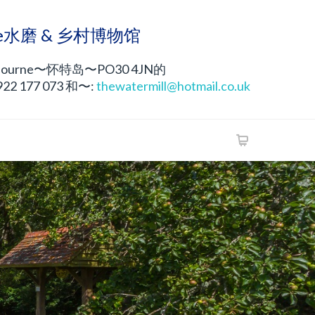
rne水磨 & 乡村博物馆
ourne〜怀特岛〜PO30 4JN的
2 177 073 和〜:
thewatermill@hotmail.co.uk