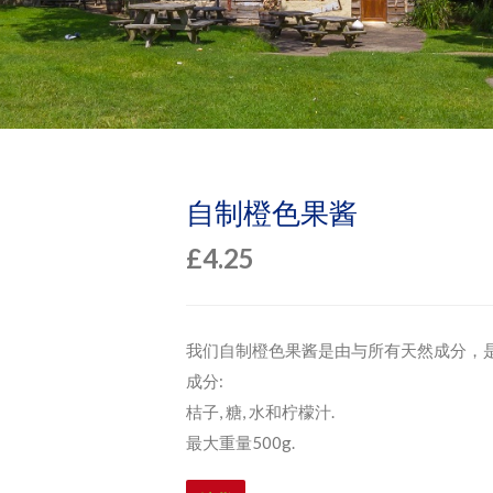
自制橙色果酱
£
4.25
我们自制橙色果酱是由与所有天然成分，是
成分:
桔子, 糖, 水和柠檬汁.
最大重量500g.