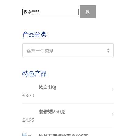
搜
产品分类
Select a category
选择一个类别
特色产品
浓白1Kg
£
3.70
姜饼粥750克
£
4.95