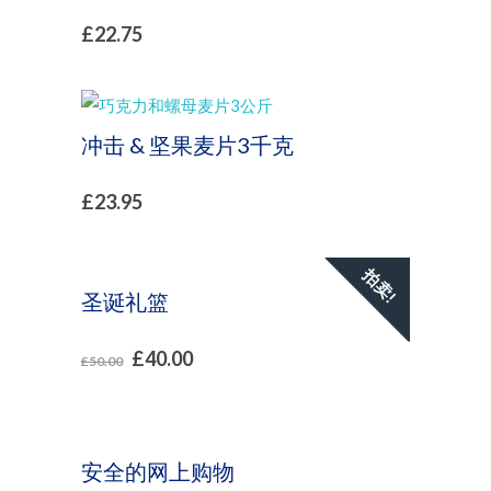
£
22.75
冲击 & 坚果麦片3千克
£
23.95
拍卖!
圣诞礼篮
£
40.00
£
50.00
安全的网上购物