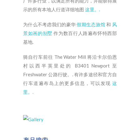
厂许多行业，以满足所有的能力，并能获得展
示的所有本地人行道详细地图
这里。.
为什么不考虑我们的豪华
假期生态旅馆
和
风
景如画的别墅
作为数百行人路遍布怀特西部
基地.
骑自行车前往 The Water Mill 将沿卡尔伯恩
村以西半英里处的 B3401 Newport 至
Freshwater 公路行驶。. 有许多途径和官方自
行车道遍布岛上的更多信息，可以发现
这
里。.