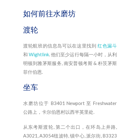
如何前往水磨坊
渡轮
渡轮航班的信息岛可以在这里找到
红色漏斗
和
Wightlink
. 他们至少运行每隔一小时，从利
明顿到雅茅斯服务, 南安普顿考斯 & 朴茨茅斯
菲什伯恩.
坐车
水磨坊位于 B3401 Newport 至 Freshwater
公路上，卡尔伯恩村以西半英里处.
从东考斯渡轮, 第二个出口，在环岛上井路,
A3021, A3054纽波特, 镇中心, 派尔街, B3323