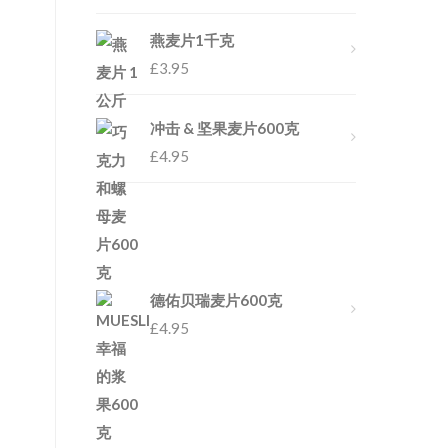
燕麦片1千克
£
3.95
冲击 & 坚果麦片600克
£
4.95
德佑贝瑞麦片600克
£
4.95