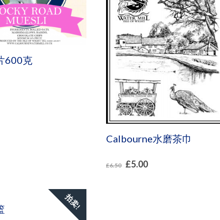
600克
Calbourne水磨茶巾
£
5.00
£
6.50
拍卖!
篮