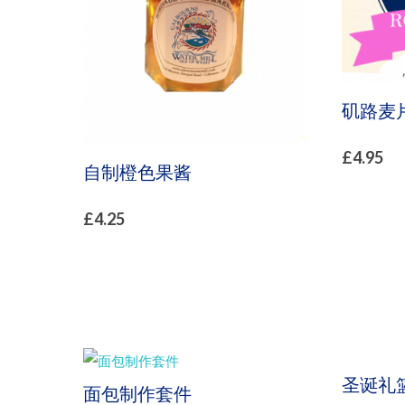
矶路麦片
£
4.95
自制橙色果酱
£
4.25
圣诞礼
面包制作套件