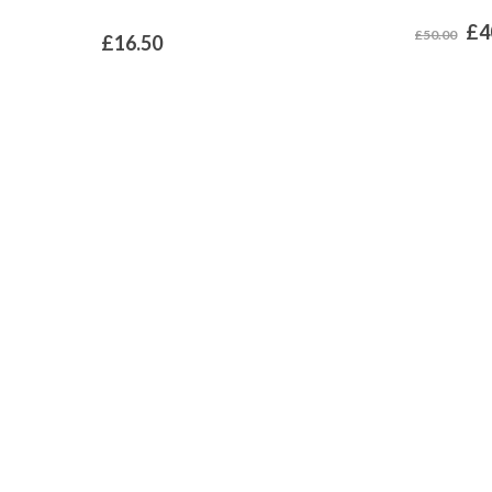
£
4
£
50.00
£
16.50