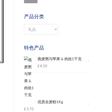
产品分类
特色产品
燕麦粥与苹果 & 肉桂1千克
£
4.50
优质全麦粉1Kg
£
3.70