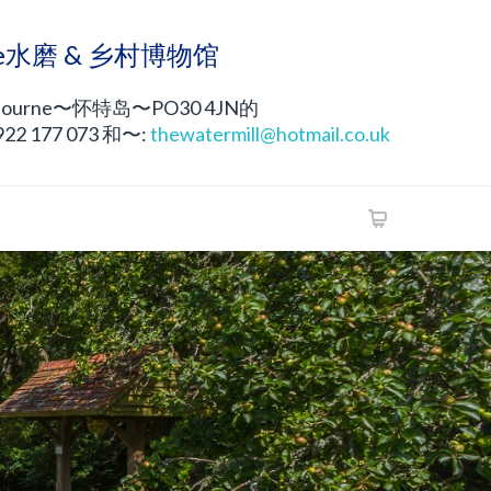
rne水磨 & 乡村博物馆
ourne〜怀特岛〜PO30 4JN的
2 177 073 和〜:
thewatermill@hotmail.co.uk