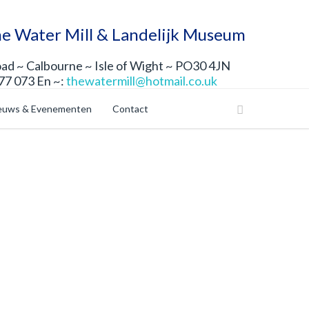
e Water Mill & Landelijk Museum
d ~ Calbourne ~ Isle of Wight ~ PO30 4JN
177 073 En ~:
thewatermill@hotmail.co.uk
euws & Evenementen
Contact