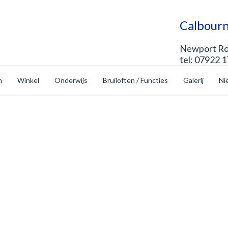
Calbourn
Newport Roa
tel: 07922 
n
Winkel
Onderwijs
Bruiloften / Functies
Galerij
Ni
op