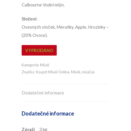
Calbourne Vodní mlýn.
Složení:
Ovesných vloček, Meruňky, Apple, Hrozinky –
(20% Ovoce).
VYPRODÁNO
Kategorie:
Müsli
Značky:
Koupit Müsli Online
,
Müsli
,
müsli je
Dodatečné informace
Dodatečné informace
Závaží
3 kg