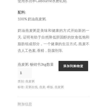
使用水功率Calbourne水磨轧制.
配料:
100% 奶油燕麦粥.
奶油燕麦粥是美味和健康的方式开始新的一
天. 证明有助于自然降低胆固醇的饮食低饱和
脂肪组成部分，一个健康的生活方式. 燕麦不
含人工色素, 香精，防腐剂等.
燕麦粥. 畅销书3kg数量
添加到购物篮
类别:
燕麦粥
标签:
卖粥在线
,
燕麦
,
稀饭
,
燕麦粥
附加信息