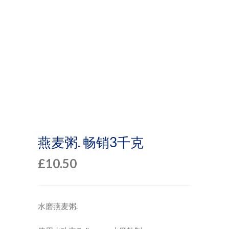
燕麦粥. 畅销3千克
£
10.50
水磨燕麦粥.