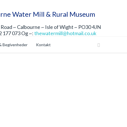
rne Water Mill & Rural Museum
Road ~ Calbourne ~ Isle of Wight ~ PO30 4JN
2 177 073 Og ~:
thewatermill@hotmail.co.uk
& Begivenheder
Kontakt