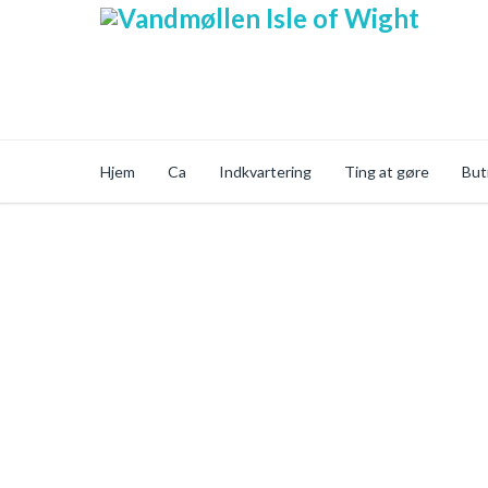
Hjem
Ca
Indkvartering
Ting at gøre
But
Sikker Online Sho