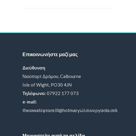
Επικοινωνήστε μαζί μας
Διεύθυνση
Νιούπορτ Δρόμου, Calbourne
Isle of Wight, PO30 4JN
Τηλέφωνο:
07922 177 073
e-mail:
thκαιwatέφτασεill@hotmaεγώl.συνεργασία.σεk
Μοιραστείτε αυτή τη σελίδα