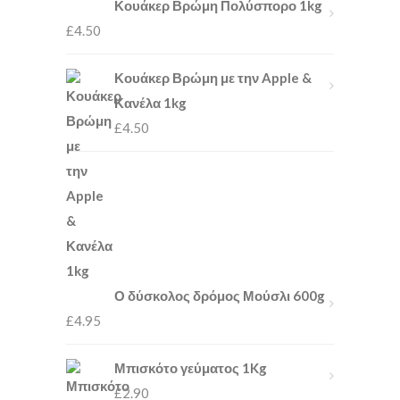
Κουάκερ Βρώμη Πολύσπορο 1kg
£
4.50
Κουάκερ Βρώμη με την Apple &
Κανέλα 1kg
£
4.50
Ο δύσκολος δρόμος Μούσλι 600g
£
4.95
Μπισκότο γεύματος 1Kg
£
2.90