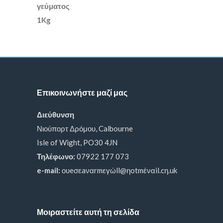
Επικοινωνήστε μαζί μας
Διεύθυνση
Νιούπορτ Δρόμου, Calbourne
Isle of Wight, PO30 4JN
Τηλέφωνο:
07922 177 073
e-mail:
ουeσεaναrmεγώll@ηotmέναil.cη.uk
Μοιραστείτε αυτή τη σελίδα