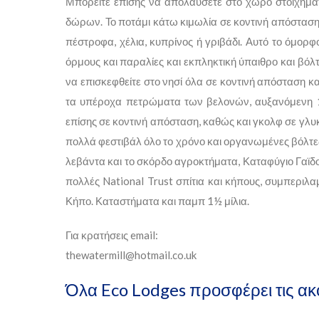
Μπορείτε επίσης να απολαύσετε στο χώρο στοιχηματι
δώρων. Το ποτάμι κάτω κιμωλία σε κοντινή απόστασ
πέστροφα, χέλια, κυπρίνος ή γριβάδι. Αυτό το όμορ
όρμους και παραλίες και εκπληκτική ύπαιθρο και βόλ
να επισκεφθείτε στο νησί όλα σε κοντινή απόσταση και
τα υπέροχα πετρώματα των βελονών, αυξανόμενη 10
επίσης σε κοντινή απόσταση, καθώς και γκολφ σε γλ
πολλά φεστιβάλ όλο το χρόνο και οργανωμένες βόλτε
λεβάντα και το σκόρδο αγροκτήματα, Καταφύγιο Γαϊδ
πολλές National Trust σπίτια και κήπους, συμπεριλ
Κήπο. Καταστήματα και παμπ 1½ μίλια.
Για κρατήσεις email:
thewatermill@hotmail.co.uk
Όλα Eco Lodges προσφέρει τις ακ