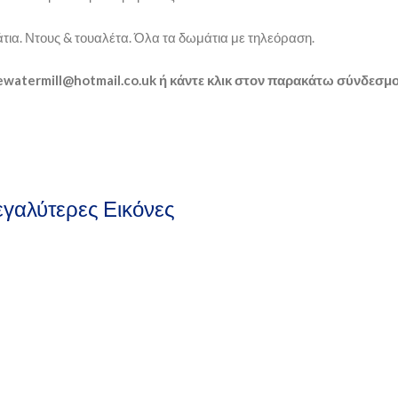
τια. Ντους & τουαλέτα. Όλα τα δωμάτια με τηλεόραση.
thewatermill@hotmail.co.uk ή κάντε κλικ στον παρακάτω σύνδεσμ
Μεγαλύτερες Εικόνες