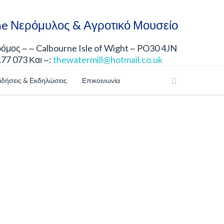
e Νερόμυλος & Αγροτικό Μουσείο
μος ~ ~ Calbourne Isle of Wight ~ PO30 4JN
177 073 Και ~:
thewatermill@hotmail.co.uk
ιδήσεις & Εκδηλώσεις
Επικοινωνία