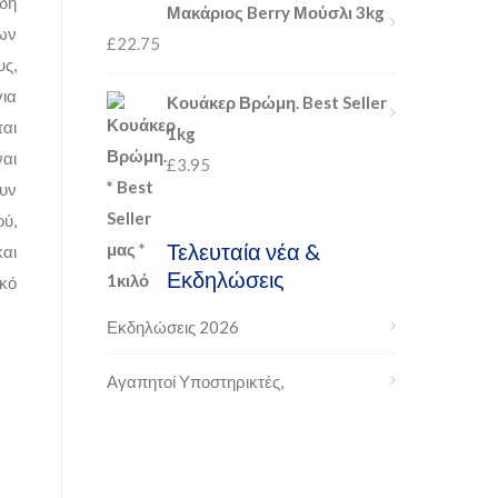
ίδη
Μακάριος Berry Μούσλι 3kg
νων
£
22.75
υς,
για
Κουάκερ Βρώμη. Best Seller
ται
1kg
ναι
£
3.95
ουν
ού,
Τελευταία νέα &
και
Εκδηλώσεις
ικό
Εκδηλώσεις 2026
Αγαπητοί Υποστηρικτές,