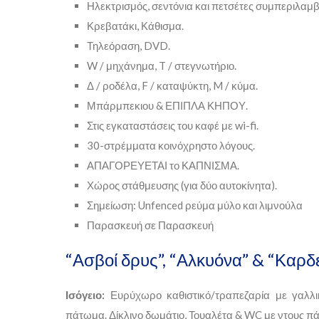
Ηλεκτρισμός, σεντόνια και πετσέτες συμπεριλαμβ
Κρεβατάκι, Κάθισμα.
Τηλεόραση, DVD.
W / μηχάνημα, T / στεγνωτήριο.
Δ / ροδέλα, F / καταψύκτη, M / κύμα.
Μπάρμπεκιου & ΕΠΙΠΛΑ ΚΗΠΟΥ.
Στις εγκαταστάσεις του καφέ με wi-fi.
30-στρέμματα κοινόχρηστο λόγους.
ΑΠΑΓΟΡΕΥΕΤΑΙ το ΚΑΠΝΙΣΜΑ.
Χώρος στάθμευσης (για δύο αυτοκίνητα).
Σημείωση: Unfenced ρεύμα μύλο και λιμνούλα
Παρασκευή σε Παρασκευή
“Ασβοί δρυς”, “Αλκυόνα” & “Καρδ
Ισόγειο:
Ευρύχωρο καθιστικό/τραπεζαρία με γαλλικ
πάτωμα. Δίκλινο δωμάτιο, Τουαλέτα & WC με ντους 