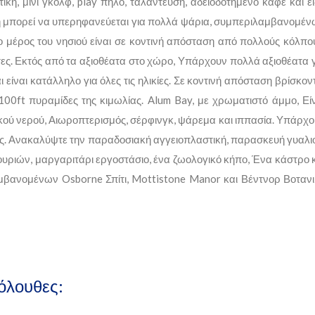
κή, μίνι γκολφ, play πηλό, ταλάντευση, αδειοδοτημένο καφέ και ε
η μπορεί να υπερηφανεύεται για πολλά ψάρια, συμπεριλαμβανομέ
φο μέρος του νησιού είναι σε κοντινή απόσταση από πολλούς κόλπο
τες. Εκτός από τα αξιοθέατα στο χώρο, Υπάρχουν πολλά αξιοθέατα 
 είναι κατάλληλο για όλες τις ηλικίες. Σε κοντινή απόσταση βρίσκον
0ft πυραμίδες της κιμωλίας. Alum Bay, με χρωματιστό άμμο, Εί
υκού νερού, Αιωροπτερισμός, σέρφινγκ, ψάρεμα και ιππασία. Υπάρχ
ς. Ανακαλύψτε την παραδοσιακή αγγειοπλαστική, παρασκευή γυαλι
ουριών, μαργαριτάρι εργοστάσιο, ένα ζωολογικό κήπο, Ένα κάστρο 
αμβανομένων Osborne Σπίτι, Mottistone Manor και Βέντνορ Βοταν
όλουθες: