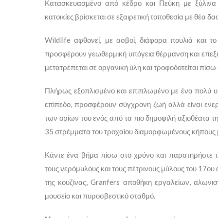
Κατασκευασμένο από κέδρο και Πεύκη με ξύλινα π
κατοικίες βρίσκεται σε εξαιρετική τοποθεσία με θέα δασ
Wildlife αφθονεί, με ασβοί, διάφορα πουλιά και το
προσφέρουν γεωθερμική υπόγεια θέρμανση και επεξερ
μετατρέπεται σε οργανική ύλη και τροφοδοτείται πίσω 
Πλήρως εξοπλισμένο και επιπλωμένο με ένα πολύ 
επίπεδο, προσφέρουν σύγχρονη ζωή αλλά είναι ενερ
των ορίων του ενός από τα πιο δημοφιλή αξιοθέατα τη
35 στρέμματα του τροχαίου διαμορφωμένους κήπους μ
Κάντε ένα βήμα πίσω στο χρόνο και παρατηρήστε 
τους νερόμυλους και τους πέτρινους μύλους του 17ου α
της κουζίνας, Granfers αποθήκη εργαλείων, αλωνι
μουσείο και πυροσβεστικό σταθμό.