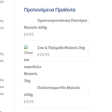
Προτεινόμενα Προϊόντα
Χριστουγεννιάτικη Πουτίγκα
ίες
Μούσλι 600g
νει
£
4.95
Σοκ & Παξιμάδι Μούσλι 3kg
τός
£
23.95
 σε
ας
nma
Πολύσπορα Mix Μούσλι
μου
600g
£
4.95