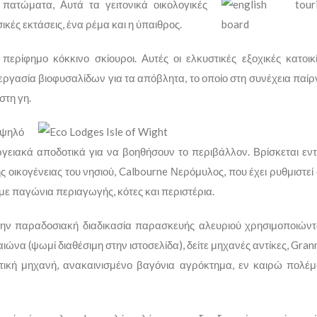
ατώματα, Αυτά τα γειτονικά οικολογικές
ικές εκτάσεις, ένα ρέμα και η ύπαιθρος.
 περίφημο κόκκινο σκίουροι. Αυτές οι ελκυστικές εξοχικές κατοικ
γασία βιοφυσαλίδων για τα απόβλητα, το οποίο στη συνέχεια παίρ
στη γη.
υψηλό
γειακά αποδοτικά για να βοηθήσουν το περιβάλλον. Βρίσκεται εν
ς οικογένειας του νησιού, Calbourne Νερόμυλος, που έχει ρυθμιστεί
ε παγώνια περιαγωγής, κότες και περιστέρια.
την παραδοσιακή διαδικασία παρασκευής αλευριού χρησιμοποιώντ
ιώνα (ψωμί διαθέσιμη στην ιστοσελίδα), δείτε μηχανές αντίκες, Gra
στική μηχανή, ανακαινισμένο βαγόνια αγρόκτημα, εν καιρώ πολέ